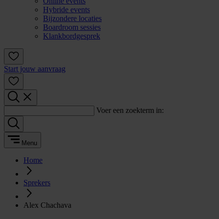
Online events
Hybride events
Bijzondere locaties
Boardroom sessies
Klankbordgesprek
Start jouw aanvraag
Voer een zoekterm in:
Menu
Home
Sprekers
Alex Chachava