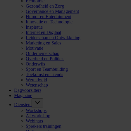
Economie
Gezondheid en Zorg
Governance en Management
Humor en Entertainment
Innovatie en Technologie
Inspiratie
Internet en Digitaal
Leiderschap en Ontwikkeling
Marketing en Sales
Motivatie
Ondernemerschap
Overheid en Politiek
Onderwijs
Sport en Teambuilding
Toekomst en Trends
Wereldwijd
Wetenschap
Dagvoorzitters
Magazine
Diensten
Workshops
AI workshop
Webinars
Sprekers trainingen