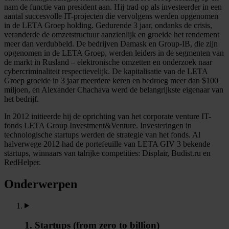
nam de functie van president aan. Hij trad op als investeerder in een
aantal succesvolle IT-projecten die vervolgens werden opgenomen
in de LETA Groep holding. Gedurende 3 jaar, ondanks de crisis,
veranderde de omzetstructuur aanzienlijk en groeide het rendement
meer dan verdubbeld. De bedrijven Damask en Group-IB, die zijn
opgenomen in de LETA Groep, werden leiders in de segmenten van
de markt in Rusland – elektronische omzetten en onderzoek naar
cybercriminaliteit respectievelijk. De kapitalisatie van de LETA
Groep groeide in 3 jaar meerdere keren en bedroeg meer dan $100
miljoen, en Alexander Chachava werd de belangrijkste eigenaar van
het bedrijf.
In 2012 initieerde hij de oprichting van het corporate venture IT-
fonds LETA Group Investment&Venture. Investeringen in
technologische startups werden de strategie van het fonds. Al
halverwege 2012 had de portefeuille van LETA GIV 3 bekende
startups, winnaars van talrijke competities: Displair, Budist.ru en
RedHelper.
Onderwerpen
1. Startups (from zero to billion)