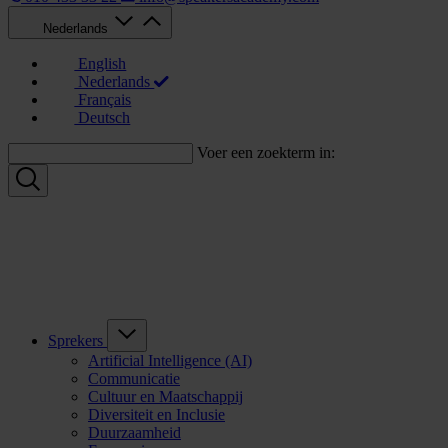
Nederlands
English
Nederlands
Français
Deutsch
Voer een zoekterm in:
Sprekers
Artificial Intelligence (AI)
Communicatie
Cultuur en Maatschappij
Diversiteit en Inclusie
Duurzaamheid