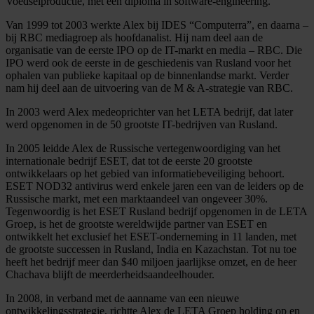
Voedselproductie, met een diploma in software-engineering.
Van 1999 tot 2003 werkte Alex bij IDES “Computerra”, en daarna –
bij RBC mediagroep als hoofdanalist. Hij nam deel aan de
organisatie van de eerste IPO op de IT-markt en media – RBC. Die
IPO werd ook de eerste in de geschiedenis van Rusland voor het
ophalen van publieke kapitaal op de binnenlandse markt. Verder
nam hij deel aan de uitvoering van de M & A-strategie van RBC.
In 2003 werd Alex medeoprichter van het LETA bedrijf, dat later
werd opgenomen in de 50 grootste IT-bedrijven van Rusland.
In 2005 leidde Alex de Russische vertegenwoordiging van het
internationale bedrijf ESET, dat tot de eerste 20 grootste
ontwikkelaars op het gebied van informatiebeveiliging behoort.
ESET NOD32 antivirus werd enkele jaren een van de leiders op de
Russische markt, met een marktaandeel van ongeveer 30%.
Tegenwoordig is het ESET Rusland bedrijf opgenomen in de LETA
Groep, is het de grootste wereldwijde partner van ESET en
ontwikkelt het exclusief het ESET-onderneming in 11 landen, met
de grootste successen in Rusland, India en Kazachstan. Tot nu toe
heeft het bedrijf meer dan $40 miljoen jaarlijkse omzet, en de heer
Chachava blijft de meerderheidsaandeelhouder.
In 2008, in verband met de aanname van een nieuwe
ontwikkelingsstrategie, richtte Alex de LETA Groep holding op en