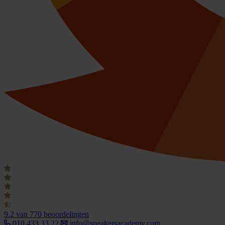
9.2
van 770 beoordelingen
010 433 33 22
info@speakersacademy.com