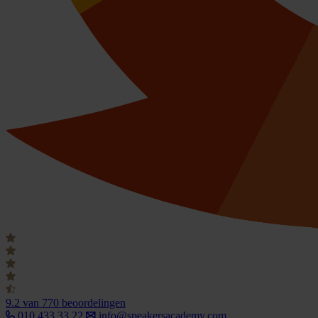
9.2
van 770 beoordelingen
010 433 33 22
info@speakersacademy.com