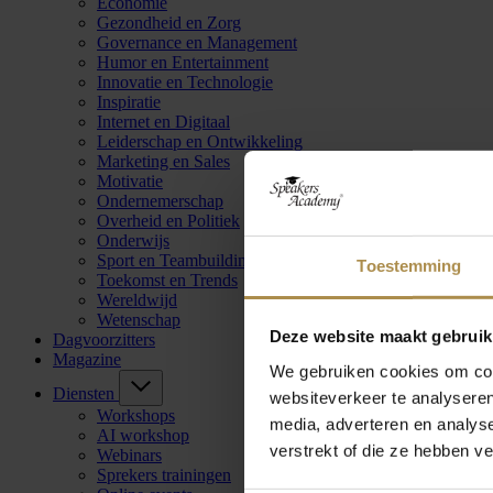
Economie
Gezondheid en Zorg
Governance en Management
Humor en Entertainment
Innovatie en Technologie
Inspiratie
Internet en Digitaal
Leiderschap en Ontwikkeling
Marketing en Sales
Motivatie
Ondernemerschap
Overheid en Politiek
Onderwijs
Sport en Teambuilding
Toestemming
Toekomst en Trends
Wereldwijd
Wetenschap
Deze website maakt gebruik
Dagvoorzitters
Magazine
We gebruiken cookies om cont
Diensten
websiteverkeer te analyseren
Workshops
media, adverteren en analys
AI workshop
verstrekt of die ze hebben v
Webinars
Sprekers trainingen