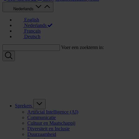
Nederlands
English
Nederlands
Français
Deutsch
Voer een zoekterm in:
Sprekers
Artificial Intelligence (AI)
Communicatie
Cultuur en Maatschappij
Diversiteit en Inclusie
Duurzaamheid