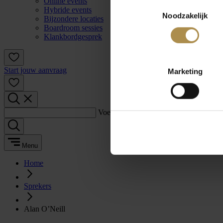
Online events
Toestemmingsselectie
Hybride events
Noodzakelijk
Bijzondere locaties
Boardroom sessies
Klankbordgesprek
Start jouw aanvraag
Marketing
Voer een zoekterm in:
Menu
Home
Sprekers
Alan O’Neill