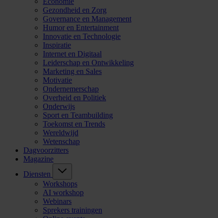
Economie
Gezondheid en Zorg
Governance en Management
Humor en Entertainment
Innovatie en Technologie
Inspiratie
Internet en Digitaal
Leiderschap en Ontwikkeling
Marketing en Sales
Motivatie
Ondernemerschap
Overheid en Politiek
Onderwijs
Sport en Teambuilding
Toekomst en Trends
Wereldwijd
Wetenschap
Dagvoorzitters
Magazine
Diensten
Workshops
AI workshop
Webinars
Sprekers trainingen