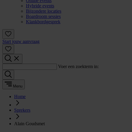
Online events
Hybride events
Bijzondere locaties
Boardroom sessies
Klankbordgesprek
Start jouw aanvraag
Voer een zoekterm in:
Menu
Home
Sprekers
Alain Goudsmet