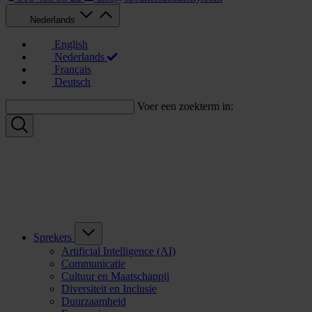
Nederlands
English
Nederlands
Français
Deutsch
Voer een zoekterm in:
Sprekers
Artificial Intelligence (AI)
Communicatie
Cultuur en Maatschappij
Diversiteit en Inclusie
Duurzaamheid