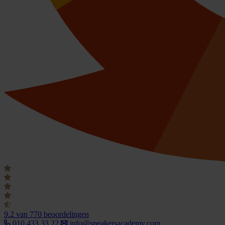
9.2
van 770 beoordelingen
010 433 33 22
info@speakersacademy.com