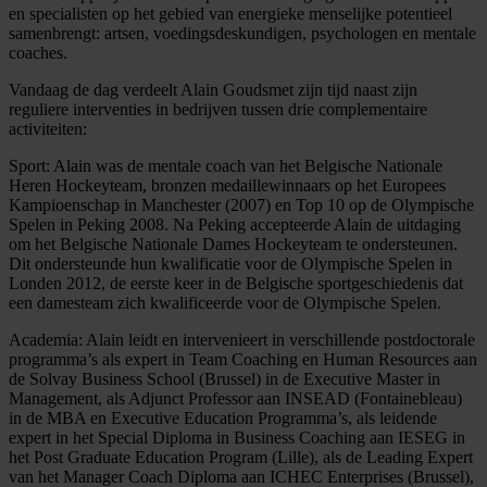
en specialisten op het gebied van energieke menselijke potentieel
samenbrengt: artsen, voedingsdeskundigen, psychologen en mentale
coaches.
Vandaag de dag verdeelt Alain Goudsmet zijn tijd naast zijn
reguliere interventies in bedrijven tussen drie complementaire
activiteiten:
Sport: Alain was de mentale coach van het Belgische Nationale
Heren Hockeyteam, bronzen medaillewinnaars op het Europees
Kampioenschap in Manchester (2007) en Top 10 op de Olympische
Spelen in Peking 2008. Na Peking accepteerde Alain de uitdaging
om het Belgische Nationale Dames Hockeyteam te ondersteunen.
Dit ondersteunde hun kwalificatie voor de Olympische Spelen in
Londen 2012, de eerste keer in de Belgische sportgeschiedenis dat
een damesteam zich kwalificeerde voor de Olympische Spelen.
Academia: Alain leidt en intervenieert in verschillende postdoctorale
programma’s als expert in Team Coaching en Human Resources aan
de Solvay Business School (Brussel) in de Executive Master in
Management, als Adjunct Professor aan INSEAD (Fontainebleau)
in de MBA en Executive Education Programma’s, als leidende
expert in het Special Diploma in Business Coaching aan IESEG in
het Post Graduate Education Program (Lille), als de Leading Expert
van het Manager Coach Diploma aan ICHEC Enterprises (Brussel),