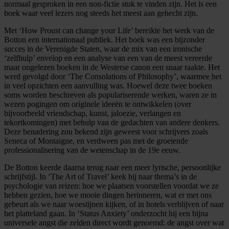
normaal gesproken in een non-fictie stuk te vinden zijn. Het is een
boek waar veel lezers nog steeds het meest aan gehecht zijn.
Met ‘How Proust can change your Life’ bereikte het werk van de
Botton een internationaal publiek. Het boek was een bijzonder
succes in de Verenigde Staten, waar de mix van een ironische
‘zelfhulp’ envelop en een analyse van een van de meest vereerde
maar ongelezen boeken in de Westerse canon een snaar raakte. Het
werd gevolgd door ‘The Consolations of Philosophy’, waarmee het
in veel opzichten een aanvulling was. Hoewel deze twee boeken
soms worden beschreven als populariserende werken, waren ze in
wezen pogingen om originele ideeën te ontwikkelen (over
bijvoorbeeld vriendschap, kunst, jaloezie, verlangen en
tekortkomingen) met behulp van de gedachten van andere denkers.
Deze benadering zou bekend zijn geweest voor schrijvers zoals
Seneca of Montaigne, en verdween pas met de groeiende
professionalisering van de wetenschap in de 19e eeuw.
De Botton keerde daarna terug naar een meer lyrische, persoonlijke
schrijfstijl. In ‘The Art of Travel’ keek hij naar thema’s in de
psychologie van reizen: hoe we plaatsen voorstellen voordat we ze
hebben gezien, hoe we mooie dingen herinneren, wat er met ons
gebeurt als we naar woestijnen kijken, of in hotels verblijven of naar
het platteland gaan. In ‘Status Anxiety’ onderzocht hij een bijna
universele angst die zelden direct wordt genoemd: de angst over wat