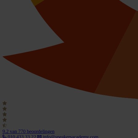
9.2
van 770 beoordelingen
010 433 33 22
info@speakersacademy.com