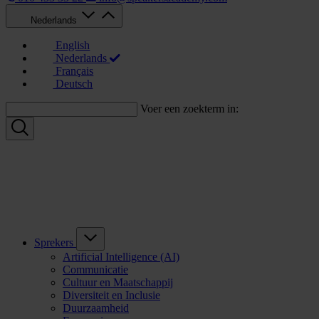
Nederlands
English
Nederlands
Français
Deutsch
Voer een zoekterm in:
Sprekers
Artificial Intelligence (AI)
Communicatie
Cultuur en Maatschappij
Diversiteit en Inclusie
Duurzaamheid