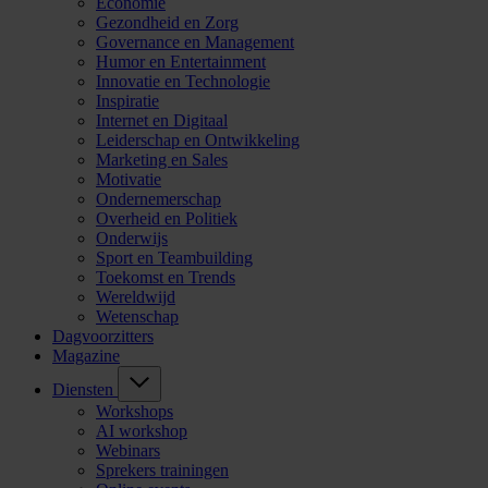
Economie
Gezondheid en Zorg
Governance en Management
Humor en Entertainment
Innovatie en Technologie
Inspiratie
Internet en Digitaal
Leiderschap en Ontwikkeling
Marketing en Sales
Motivatie
Ondernemerschap
Overheid en Politiek
Onderwijs
Sport en Teambuilding
Toekomst en Trends
Wereldwijd
Wetenschap
Dagvoorzitters
Magazine
Diensten
Workshops
AI workshop
Webinars
Sprekers trainingen