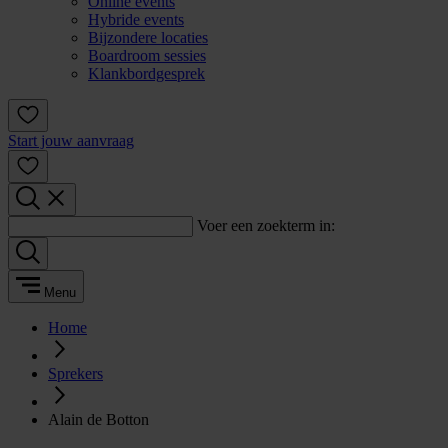
Online events
Hybride events
Bijzondere locaties
Boardroom sessies
Klankbordgesprek
Start jouw aanvraag
Voer een zoekterm in:
Menu
Home
Sprekers
Alain de Botton