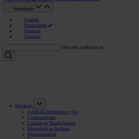
Nederlands
English
Nederlands
Français
Deutsch
Voer een zoekterm in:
Sprekers
Artificial Intelligence (AI)
Communicatie
Cultuur en Maatschappij
Diversiteit en Inclusie
Duurzaamheid