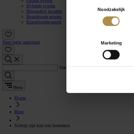
Online events
Toestemmingsselectie
Hybride events
Noodzakelijk
Bijzondere locaties
Boardroom sessies
Klankbordgesprek
Start jouw aanvraag
Marketing
Voer een zoekterm in:
Menu
Home
Blog
Scherp zijn kan iets losmaken