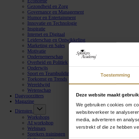
Economie
Gezondheid en Zorg
Governance en Management
Humor en Entertainment
Innovatie en Technologie
Inspiratie
Internet en Digitaal
Leiderschap en Ontwikkeling
Marketing en Sales
Motivatie
Ondernemerschap
Overheid en Politiek
Onderwijs
Sport en Teambuilding
Toestemming
Toekomst en Trends
Wereldwijd
Wetenschap
Deze website maakt gebruik
Dagvoorzitters
Magazine
We gebruiken cookies om cont
Diensten
websiteverkeer te analyseren
Workshops
media, adverteren en analys
AI workshop
verstrekt of die ze hebben v
Webinars
Sprekers trainingen