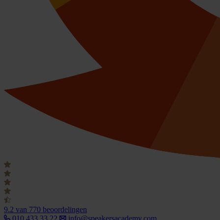
9.2
van 770 beoordelingen
010 433 33 22
info@speakersacademy.com