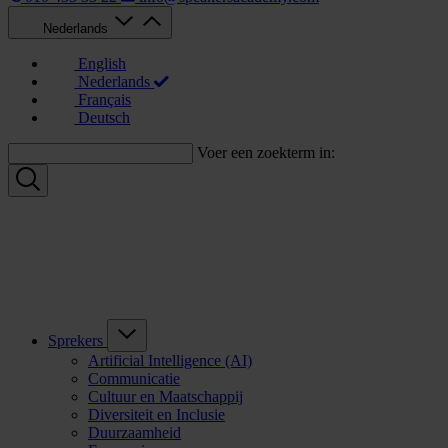
Nederlands
English
Nederlands
Français
Deutsch
Voer een zoekterm in:
Sprekers
Artificial Intelligence (AI)
Communicatie
Cultuur en Maatschappij
Diversiteit en Inclusie
Duurzaamheid