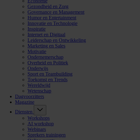
Economie
Gezondheid en Zorg
Governance en Management
Humor en Entertainment
Innovatie en Technologie
Inspiratie
Internet en Digitaal
Leiderschap en Ontwikkeling
Marketing en Sales
Motivatie
Ondernemerschap
Overheid en Politiek
Onderwijs
Sport en Teambuilding
Toekomst en Trends
Wereldwijd
Wetenschap
Dagvoorzitters
Magazine
Diensten
Workshops
AI workshop
Webinars
Sprekers trainingen