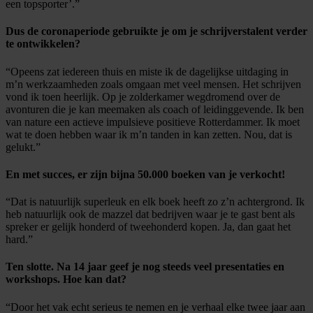
een topsporter’.”
Dus de coronaperiode gebruikte je om je schrijverstalent verder
te ontwikkelen?
“Opeens zat iedereen thuis en miste ik de dagelijkse uitdaging in
m’n werkzaamheden zoals omgaan met veel mensen. Het schrijven
vond ik toen heerlijk. Op je zolderkamer wegdromend over de
avonturen die je kan meemaken als coach of leidinggevende. Ik ben
van nature een actieve impulsieve positieve Rotterdammer. Ik moet
wat te doen hebben waar ik m’n tanden in kan zetten. Nou, dat is
gelukt.”
En met succes, er zijn bijna 50.000 boeken van je verkocht!
“Dat is natuurlijk superleuk en elk boek heeft zo z’n achtergrond. Ik
heb natuurlijk ook de mazzel dat bedrijven waar je te gast bent als
spreker er gelijk honderd of tweehonderd kopen. Ja, dan gaat het
hard.”
Ten slotte. Na 14 jaar geef je nog steeds veel presentaties en
workshops. Hoe kan dat?
“Door het vak echt serieus te nemen en je verhaal elke twee jaar aan