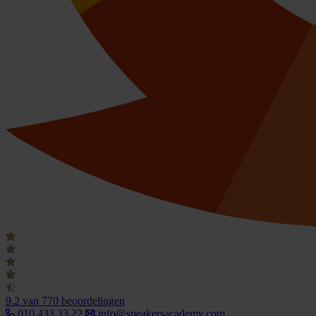
9.2
van 770 beoordelingen
010 433 33 22
info@speakersacademy.com