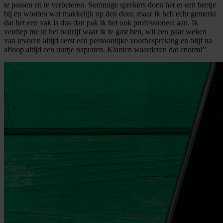
te passen en te verbeteren. Sommige sprekers doen het er een beetje
bij en worden wat makkelijk op den duur, maar ik heb echt gemerkt
dat het een vak is dus dan pak ik het ook professioneel aan. Ik
verdiep me in het bedrijf waar ik te gast ben, wil een paar weken
van tevoren altijd eerst een persoonlijke voorbespreking en blijf na
afloop altijd een uurtje napraten. Klanten waarderen dat enorm!”