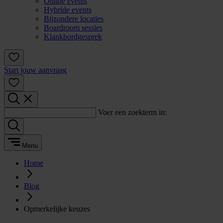
Online events
Hybride events
Bijzondere locaties
Boardroom sessies
Klankbordgesprek
Start jouw aanvraag
Voer een zoekterm in:
Menu
Home
Blog
Opmerkelijke keuzes