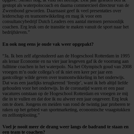
gestopt als waterpolocoach en daarna commercieel directeur van de
Zwembond geworden. Daarnaast geef ik veel presentaties over
leiderschap en teamontwikkeling en mag ik voor een
consultancybedrijf Dutch Leaders een aantal mensen persoonlijk
coachen. Erg leuk om de transitie te maken vanuit de sport naar het
bedrijfsleven.”
En ook nog eens je oude vak weer opgepakt?
“Ja. Ik ben zelf afgestudeerd aan de Hogeschool Rotterdam in 1995
als leraar Economie en na vier jaar lesgeven gaf ik de voorrang aan
fulltime coachen in het waterpolo. Na het Olympisch goud van 2008
vroegen m’n oude collega’s of ik niet een keer per jaar een
gastcollege wilde geven over teamontwikkeling in het onderwijs.
Dat was een jaarlijks terugkerend ‘feestje’, want ik heb altijd liefde
gehouden voor het onderwijs. In de coronatijd waren er een paar
vacatures ontstaan op de Hogeschool Rotterdam en vroegen ze mij
die in te vullen en dat doe ik nu alweer een jaar ongeveer. Erg leuk
om te doen. Jongens en meiden van rond de twintig jaar proberen te
raken op het gebied van sportmarketing, economische vraagstukken
en zelfontplooiing.”
Voel je nooit meer de drang weer langs de badrand te staan en
een team te coachen?