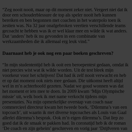
“Zeg nooit nooit, maar op dit moment zeker niet. Vergeet niet dat ik
door een schouderblessure de top als speler nooit heb kunnen
bereiken en ben begonnen met coachen in het waterpolo toen ik
zestien was. Na 32 jaar onafgebroken veertien verschillende teams
gecoacht te hebben was ik er wel klaar mee en wilde ik wat anders.
Dat ‘anders’ heb ik nu gevonden in een combinatie van
werkzaamheden die ik allemaal erg leuk vind.”
Daarnaast heb je ook nog een paar boeken geschreven?
“In mijn studententijd heb ik ooit een beroepentest gedaan, omdat ik
niet precies wist wat ik wilde worden. Uit de test bleek mijn
voorkeur voor het schrijven! Dat had ik zelf nooit verwacht en heb
er op dat moment ook niets mee gedaan. Die uitkomst heeft altijd
wel in m’n achterhoofd gezeten. Nadat we goud wonnen was dat
het moment er iets mee te doen. In 2009 kwam ‘Mijn Olympische
missie’ uit, welk boek ik met name verkocht tijdens mijn
presentaties. Na mijn opmerkelijke overstap van coach naar
commercieel directeur kwam het tweede boek, ‘Dilemma’s van een
topcoach’, uit waarin ik met diverse topcoaches als Louis van Gaal
allerlei dilemma’s besprak. Ook m’n eigen dilemma’s. Dat liep zo
goed dat ik de smaak te pakken had. In coronatijd heb ik de roman
‘De coach en zijn geheim’ geschreven en vorig jaar ‘Drijfveren van