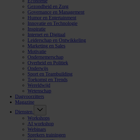
Economie
Gezondheid en Zorg
Governance en Management
Humor en Entertainment
Innovatie en Technologie
Inspiratie
Internet en Digitaal
Leiderschap en Ontwikkeling
Marketing en Sales
Motivatie
Ondernemerschap
Overheid en Politiek
Onderwijs
Sport en Teambuilding
Toekomst en Trends
Wereldwijd
Wetenschap
Dagvoorzitters
Magazine
Diensten
Workshops
AI workshop
Webinars
Sprekers trainingen