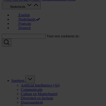
Nederlands
English
Nederlands
Français
Deutsch
Voer een zoekterm in:
Sprekers
Artificial Intelligence (AI)
Communicatie
Cultuur en Maatschappij
Diversiteit en Inclusie
Duurzaamheid