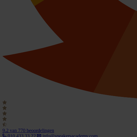
9.2
van 770 beoordelingen
010 433 33 22
info@speakersacademy.com