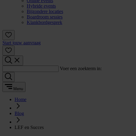
Online events
Hybride events
Bijzondere locaties
Boardroom sessies
Klankbordgesprek
Start jouw aanvraag
Voer een zoekterm in:
Menu
Home
Blog
LEF en Succes