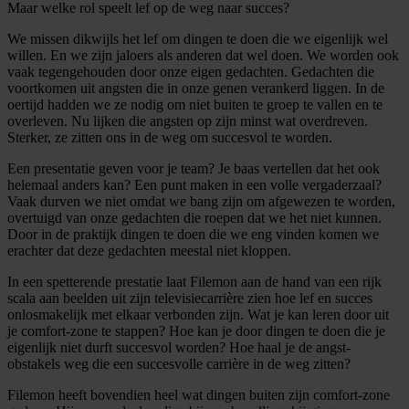
Maar welke rol speelt lef op de weg naar succes?
We missen dikwijls het lef om dingen te doen die we eigenlijk wel
willen. En we zijn jaloers als anderen dat wel doen. We worden ook
vaak tegengehouden door onze eigen gedachten. Gedachten die
voortkomen uit angsten die in onze genen verankerd liggen. In de
oertijd hadden we ze nodig om niet buiten te groep te vallen en te
overleven. Nu lijken die angsten op zijn minst wat overdreven.
Sterker, ze zitten ons in de weg om succesvol te worden.
Een presentatie geven voor je team? Je baas vertellen dat het ook
helemaal anders kan? Een punt maken in een volle vergaderzaal?
Vaak durven we niet omdat we bang zijn om afgewezen te worden,
overtuigd van onze gedachten die roepen dat we het niet kunnen.
Door in de praktijk dingen te doen die we eng vinden komen we
erachter dat deze gedachten meestal niet kloppen.
In een spetterende prestatie laat Filemon aan de hand van een rijk
scala aan beelden uit zijn televisiecarrière zien hoe lef en succes
onlosmakelijk met elkaar verbonden zijn. Wat je kan leren door uit
je comfort-zone te stappen? Hoe kan je door dingen te doen die je
eigenlijk niet durft succesvol worden? Hoe haal je de angst-
obstakels weg die een succesvolle carrière in de weg zitten?
Filemon heeft bovendien heel wat dingen buiten zijn comfort-zone