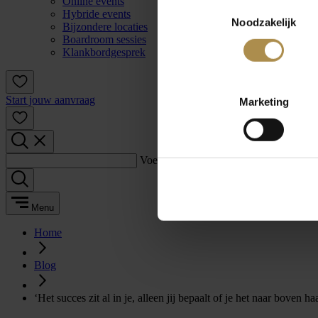
Online events
Toestemmingsselectie
Hybride events
Noodzakelijk
Bijzondere locaties
Boardroom sessies
Klankbordgesprek
Start jouw aanvraag
Marketing
Voer een zoekterm in:
Menu
Home
Blog
‘Het succes zit al in je, alleen jij bepaalt of je het naar boven haa