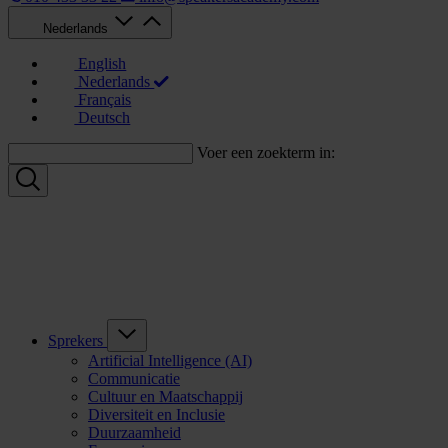
Nederlands
English
Nederlands
Français
Deutsch
Voer een zoekterm in:
Sprekers
Artificial Intelligence (AI)
Communicatie
Cultuur en Maatschappij
Diversiteit en Inclusie
Duurzaamheid