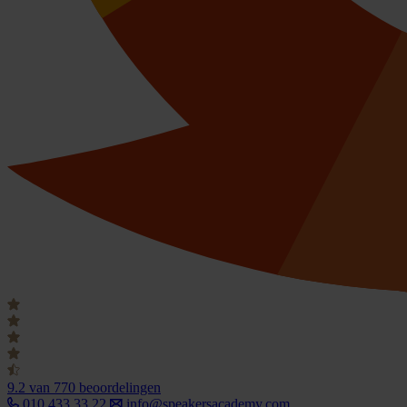
9.2
van 770 beoordelingen
010 433 33 22
info@speakersacademy.com