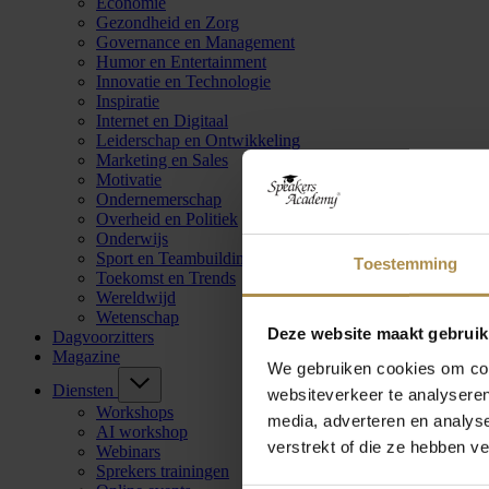
Economie
Gezondheid en Zorg
Governance en Management
Humor en Entertainment
Innovatie en Technologie
Inspiratie
Internet en Digitaal
Leiderschap en Ontwikkeling
Marketing en Sales
Motivatie
Ondernemerschap
Overheid en Politiek
Onderwijs
Sport en Teambuilding
Toestemming
Toekomst en Trends
Wereldwijd
Wetenschap
Deze website maakt gebruik
Dagvoorzitters
Magazine
We gebruiken cookies om cont
Diensten
websiteverkeer te analyseren
Workshops
media, adverteren en analys
AI workshop
verstrekt of die ze hebben v
Webinars
Sprekers trainingen