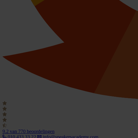
9.2
van 770 beoordelingen
010 433 33 22
info@speakersacademy.com