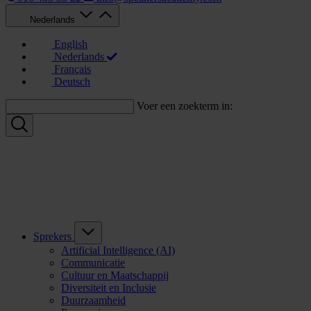
Nederlands
English
Nederlands
Français
Deutsch
Voer een zoekterm in:
Sprekers
Artificial Intelligence (AI)
Communicatie
Cultuur en Maatschappij
Diversiteit en Inclusie
Duurzaamheid