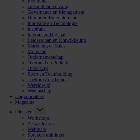
Economie
Gezondheid en Zorg
Governance en Management
Humor en Entertainment
Innovatie en Technologie
Inspiratie
Internet en Digitaal
Leiderschap en Ontwikkeling
Marketing en Sales
Motivatie
Ondernemerschap
Overheid en Politiek
Onderwijs
Sport en Teambuilding
Toekomst en Trends
Wereldwijd
Wetenschap
Dagvoorzitters
Magazine
Diensten
Workshops
AI workshop
Webinars
Sprekers trainingen