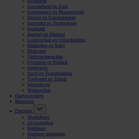
Economie
Gezondheid en Zorg
Governance en Management
Humor en Entertainment
Innovatie en Technologie
Inspiratie
Internet en Digitaal
Leiderschap en Ontwikkeling
Marketing en Sales
Motivatie
Ondernemerschap
Overheid en Politiek
Onderwijs
Sport en Teambuilding
Toekomst en Trends
Wereldwijd
Wetenschap
Dagvoorzitters
Magazine
Diensten
Workshops
AI workshop
Webinars
Sprekers trainingen