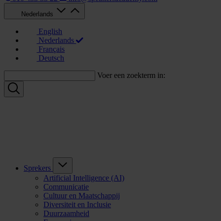
Nederlands
English
Nederlands
Français
Deutsch
Voer een zoekterm in:
Sprekers
Artificial Intelligence (AI)
Communicatie
Cultuur en Maatschappij
Diversiteit en Inclusie
Duurzaamheid