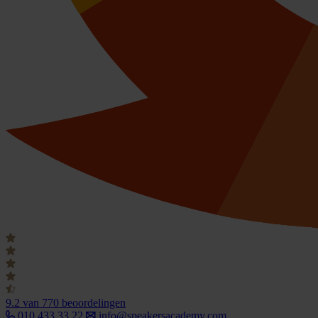
9.2
van 770 beoordelingen
010 433 33 22
info@speakersacademy.com