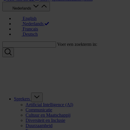
Nederlands
English
Nederlands
Français
Deutsch
Voer een zoekterm in:
Sprekers
Artificial Intelligence (AI)
Communicatie
Cultuur en Maatschappij
Diversiteit en Inclusie
Duurzaamheid