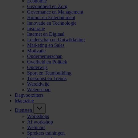
Economie
Gezondheid en Zorg
Governance en Management
Humor en Entertainment
Innovatie en Technologie
Inspiratie
Internet en Digitaal
Leiderschap en Ontwikkeling
Marketing en Sales
Motivatie
Ondernemerschap
Overheid en Politiek
Onderwijs
Sport en Teambuilding
Toekomst en Trends
Wereldwijd
Wetenschap
Dagvoorzitters
Magazine
Diensten
Workshops
AI workshop
Webinars
Sprekers trainingen