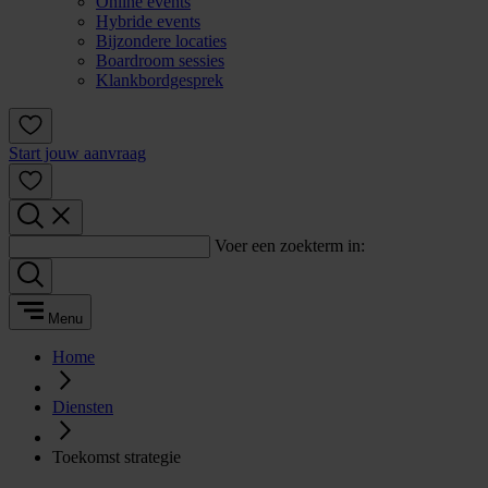
Online events
Hybride events
Bijzondere locaties
Boardroom sessies
Klankbordgesprek
Start jouw aanvraag
Voer een zoekterm in:
Menu
Home
Diensten
Toekomst strategie