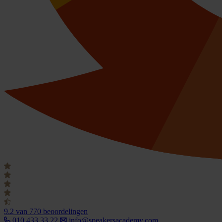
9.2
van 770 beoordelingen
010 433 33 22
info@speakersacademy.com