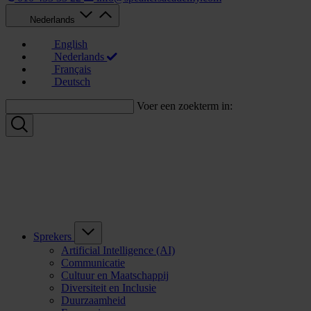
Nederlands
English
Nederlands
Français
Deutsch
Voer een zoekterm in:
Sprekers
Artificial Intelligence (AI)
Communicatie
Cultuur en Maatschappij
Diversiteit en Inclusie
Duurzaamheid