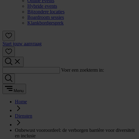
Online events
Hybride events
Bijzondere locaties
Boardroom sessies
Klankbordgesprek
Start jouw aanvraag
Voer een zoekterm in:
Menu
Home
Diensten
Onbewust vooroordeel: de verborgen barrière voor diversiteit
en inclusie