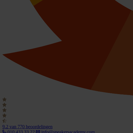
9.2
van 770 beoordelingen
010 433 33 22
info@speakersacademy.com