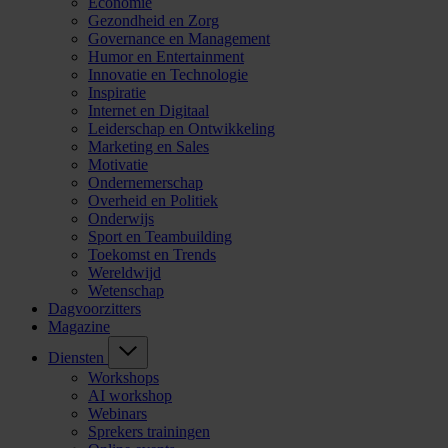
Economie
Gezondheid en Zorg
Governance en Management
Humor en Entertainment
Innovatie en Technologie
Inspiratie
Internet en Digitaal
Leiderschap en Ontwikkeling
Marketing en Sales
Motivatie
Ondernemerschap
Overheid en Politiek
Onderwijs
Sport en Teambuilding
Toekomst en Trends
Wereldwijd
Wetenschap
Dagvoorzitters
Magazine
Diensten
Workshops
AI workshop
Webinars
Sprekers trainingen