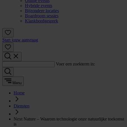
Online events
Hybride events
Bijzondere locaties
Boardroom sessies
Klankbordgesprek
Start jouw aanvraag
Voer een zoekterm in:
Menu
Home
Diensten
Next Nature – Waarom technologie onze natuurlijke toekomst
is