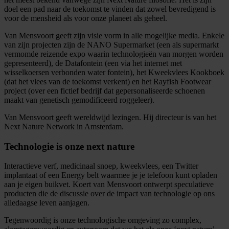
doel een pad naar de toekomst te vinden dat zowel bevredigend is
voor de mensheid als voor onze planeet als geheel.
Van Mensvoort geeft zijn visie vorm in alle mogelijke media. Enkele
van zijn projecten zijn de NANO Supermarket (een als supermarkt
vermomde reizende expo waarin technologieën van morgen worden
gepresenteerd), de Datafontein (een via het internet met
wisselkoersen verbonden water fontein), het Kweekvlees Kookboek
(dat het vlees van de toekomst verkent) en het Rayfish Footwear
project (over een fictief bedrijf dat gepersonaliseerde schoenen
maakt van genetisch gemodificeerd roggeleer).
Van Mensvoort geeft wereldwijd lezingen. Hij directeur is van het
Next Nature Network in Amsterdam.
Technologie is onze next nature
Interactieve verf, medicinaal snoep, kweekvlees, een Twitter
implantaat of een Energy belt waarmee je je telefoon kunt opladen
aan je eigen buikvet. Koert van Mensvoort ontwerpt speculatieve
producten die de discussie over de impact van technologie op ons
alledaagse leven aanjagen.
Tegenwoordig is onze technologische omgeving zo complex,