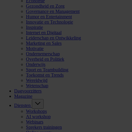
Economie
Gezondheid en Zorg
Governance en Management
Humor en Entertainment
Innovatie en Technologie
Inspiratie
Internet en Digitaal
Leiderschap en Ontwikkeling
Marketing en Sales
Motivatie
Ondernemerschap
Overheid en Politiek
Onderwijs
Sport en Teambuilding
Toekomst en Trends
Wereldwijd
Wetenschap
Dagvoorzitters
Magazine
Diensten
Workshops
AI workshop
Webinars
Sprekers trainingen