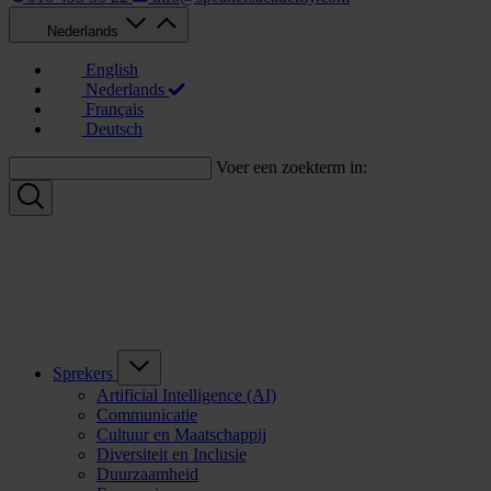
Nederlands
English
Nederlands
Français
Deutsch
Voer een zoekterm in:
Sprekers
Artificial Intelligence (AI)
Communicatie
Cultuur en Maatschappij
Diversiteit en Inclusie
Duurzaamheid