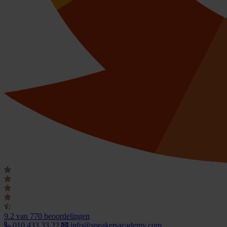
9.2
van 770 beoordelingen
010 433 33 22
info@speakersacademy.com