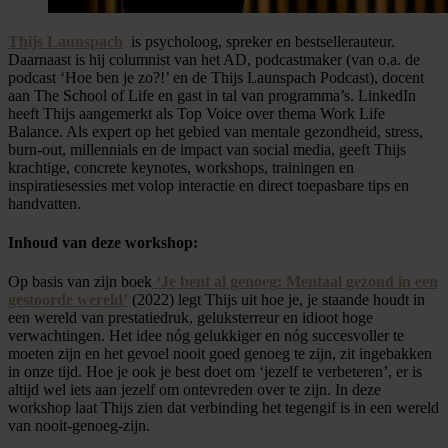
Thijs Launspach
is psycholoog, spreker en bestsellerauteur.
Daarnaast is hij columnist van het AD, podcastmaker (van o.a. de
podcast ‘Hoe ben je zo?!’ en de Thijs Launspach Podcast), docent
aan The School of Life en gast in tal van programma’s. LinkedIn
heeft Thijs aangemerkt als Top Voice over thema Work Life
Balance. Als expert op het gebied van mentale gezondheid, stress,
burn-out, millennials en de impact van social media, geeft Thijs
krachtige, concrete keynotes, workshops, trainingen en
inspiratiesessies met volop interactie en direct toepasbare tips en
handvatten.
Inhoud van deze workshop:
Op basis van zijn boek
‘Je bent al genoeg: Mentaal gezond in een
gestoorde wereld’
(2022) legt Thijs uit hoe je, je staande houdt in
een wereld van prestatiedruk, geluksterreur en idioot hoge
verwachtingen. Het idee nóg gelukkiger en nóg succesvoller te
moeten zijn en het gevoel nooit goed genoeg te zijn, zit ingebakken
in onze tijd. Hoe je ook je best doet om ‘jezelf te verbeteren’, er is
altijd wel iets aan jezelf om ontevreden over te zijn. In deze
workshop laat Thijs zien dat verbinding het tegengif is in een wereld
van nooit-genoeg-zijn.