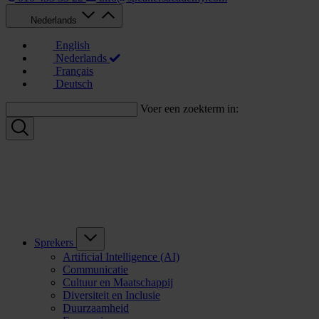
Nederlands
English
Nederlands
Français
Deutsch
Voer een zoekterm in:
Sprekers
Artificial Intelligence (AI)
Communicatie
Cultuur en Maatschappij
Diversiteit en Inclusie
Duurzaamheid