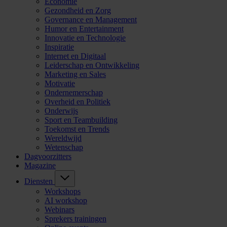
Economie
Gezondheid en Zorg
Governance en Management
Humor en Entertainment
Innovatie en Technologie
Inspiratie
Internet en Digitaal
Leiderschap en Ontwikkeling
Marketing en Sales
Motivatie
Ondernemerschap
Overheid en Politiek
Onderwijs
Sport en Teambuilding
Toekomst en Trends
Wereldwijd
Wetenschap
Dagvoorzitters
Magazine
Diensten
Workshops
AI workshop
Webinars
Sprekers trainingen