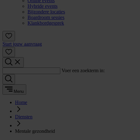
Online events
Hybride events
Bijzondere locaties
Boardroom sessies
Klankbordgesprek
Start jouw aanvraag
Voer een zoekterm in:
Menu
Home
Diensten
Mentale gezondheid