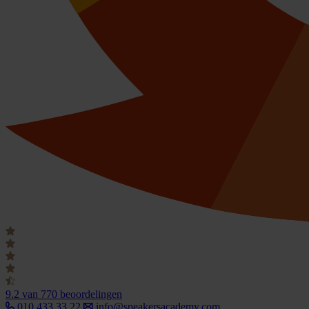
9.2
van 770 beoordelingen
010 433 33 22
info@speakersacademy.com