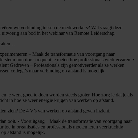
creëren we verbinding tussen de medewerkers? Wat vraagt deze
n uitvoerig aan bod in het webinar van Remote Leiderschap.
n raken…
Experimenteren – Maak de transformatie van voortgang naar
ersteun hun door frequent te meten hoe professionals werk ervaren. •
Talent Gedreven – Professionals zijn gemotiveerder als ze werken
ussen collega’s maar verbinding op afstand is mogelijk.
en je werk goed te doen worden steeds groter. Hoe zorg je dat je als
icht in hoe ze weer energie krijgen van werken op afstand.
laten zien? De 4 V’s van werken op afstand geven inzicht.
dan ooit. • Vooruitgang – Maak de transformatie van voortgang naar
 toe in organisaties en professionals moeten leren veerkrachtig
op afstand is mogelijk.