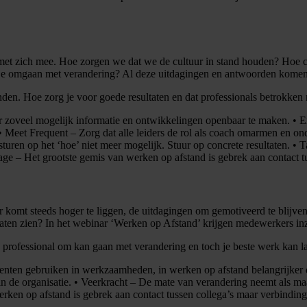
 met zich mee. Hoe zorgen we dat we de cultuur in stand houden? Hoe 
an je omgaan met verandering? Al deze uitdagingen en antwoorden kome
nden. Hoe zorg je voor goede resultaten en dat professionals betrokke
or zoveel mogelijk informatie en ontwikkelingen openbaar te maken. • 
 Meet Frequent – Zorg dat alle leiders de rol als coach omarmen en ond
uren op het ‘hoe’ niet meer mogelijk. Stuur op concrete resultaten. • 
gage – Het grootste gemis van werken op afstand is gebrek aan contact t
komt steeds hoger te liggen, de uitdagingen om gemotiveerd te blijven 
aten zien? In het webinar ‘Werken op Afstand’ krijgen medewerkers inz
ls professional om kan gaan met verandering en toch je beste werk kan 
lenten gebruiken in werkzaamheden, in werken op afstand belangrijker 
 de organisatie. • Veerkracht – De mate van verandering neemt als maar
ken op afstand is gebrek aan contact tussen collega’s maar verbinding 