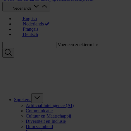
Nederlands
English
Nederlands
Français
Deutsch
Voer een zoekterm in:
Sprekers
Artificial Intelligence (AI)
Communicatie
Cultuur en Maatschappij
Diversiteit en Inclusie
Duurzaamheid