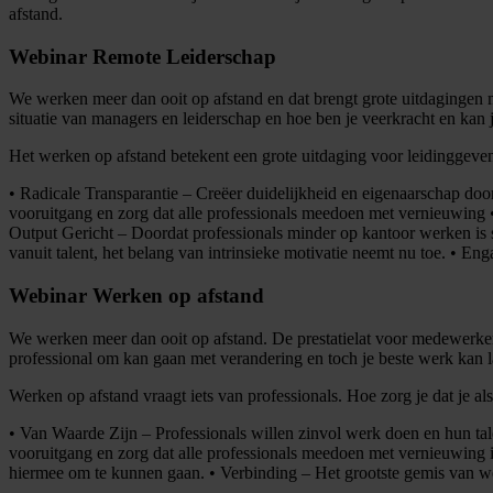
afstand.
Webinar Remote Leiderschap
We werken meer dan ooit op afstand en dat brengt grote uitdagingen
situatie van managers en leiderschap en hoe ben je veerkracht en k
Het werken op afstand betekent een grote uitdaging voor leidinggeve
• Radicale Transparantie – Creëer duidelijkheid en eigenaarschap do
vooruitgang en zorg dat alle professionals meedoen met vernieuwing •
Output Gericht – Doordat professionals minder op kantoor werken is st
vanuit talent, het belang van intrinsieke motivatie neemt nu toe. • En
Webinar Werken op afstand
We werken meer dan ooit op afstand. De prestatielat voor medewerker 
professional om kan gaan met verandering en toch je beste werk kan l
Werken op afstand vraagt iets van professionals. Hoe zorg je dat je a
• Van Waarde Zijn – Professionals willen zinvol werk doen en hun ta
vooruitgang en zorg dat alle professionals meedoen met vernieuwing in
hiermee om te kunnen gaan. • Verbinding – Het grootste gemis van wer