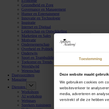
Economie
Gezondheid en Zorg
Governance en Management
Humor en Entertainment
Innovatie en Technologie
Inspiratie
Internet en Digitaal
Leiderschap en Ontwikkeling
Marketing en Sales
Motivatie
Ondernemerschap
Overheid en Politiek
Onderwijs
Sport en Teambuilding
Toestemming
Toekomst en Trends
Wereldwijd
Wetenschap
Deze website maakt gebruik
Dagvoorzitters
Magazine
We gebruiken cookies om cont
Diensten
websiteverkeer te analyseren
Workshops
media, adverteren en analys
AI workshop
verstrekt of die ze hebben v
Webinars
Sprekers trainingen