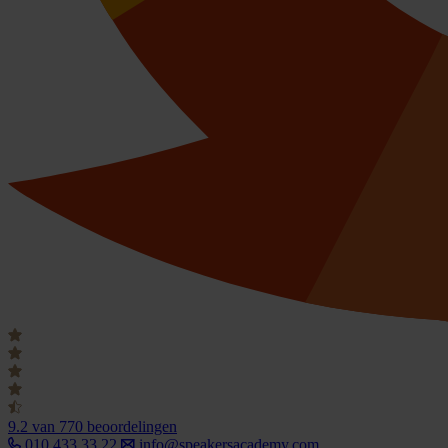
9.2
van 770 beoordelingen
010 433 33 22
info@speakersacademy.com