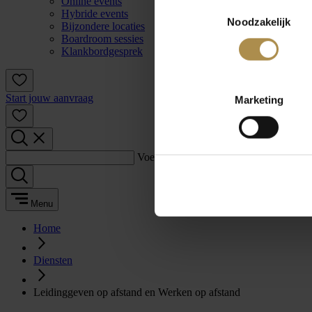
Online events
Toestemmingsselectie
Hybride events
Noodzakelijk
Bijzondere locaties
Boardroom sessies
Klankbordgesprek
Start jouw aanvraag
Marketing
Voer een zoekterm in:
Menu
Home
Diensten
Leidinggeven op afstand en Werken op afstand