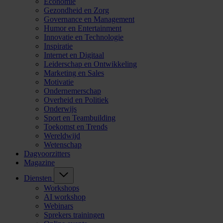
Economie
Gezondheid en Zorg
Governance en Management
Humor en Entertainment
Innovatie en Technologie
Inspiratie
Internet en Digitaal
Leiderschap en Ontwikkeling
Marketing en Sales
Motivatie
Ondernemerschap
Overheid en Politiek
Onderwijs
Sport en Teambuilding
Toekomst en Trends
Wereldwijd
Wetenschap
Dagvoorzitters
Magazine
Diensten
Workshops
AI workshop
Webinars
Sprekers trainingen