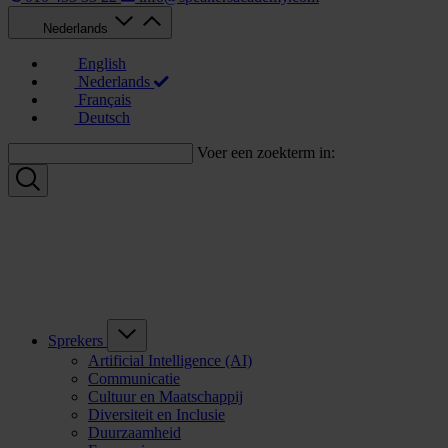
Nederlands
English
Nederlands
Français
Deutsch
Voer een zoekterm in:
Sprekers
Artificial Intelligence (AI)
Communicatie
Cultuur en Maatschappij
Diversiteit en Inclusie
Duurzaamheid