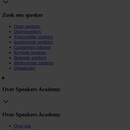
Zoek een spreker
Onze sprekers
Dagvoorzitters
Vrouwelijke sprekers
Inspirerende sprekers
Gastspreker inhuren
Keynote sprekers
Bekende sprekers
Motiverende sprekers
Debatleider
Over Speakers Academy
Over Speakers Academy
Over ons