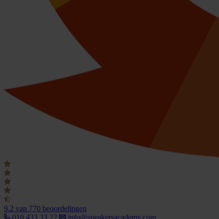
9.2
van 770 beoordelingen
010 433 33 22
info@speakersacademy.com