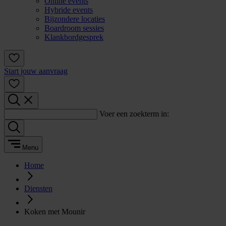
Online events
Hybride events
Bijzondere locaties
Boardroom sessies
Klankbordgesprek
Start jouw aanvraag
Voer een zoekterm in:
Menu
Home
Diensten
Koken met Mounir