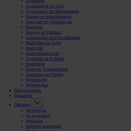
Economie
Gezondheid en Zorg
Governance en Management
Humor en Entertainment
Innovatie en Technologie
Inspiratie
Internet en Digitaal
Leiderschap en Ontwikkeling
Marketing en Sales
Motivatie
Ondernemerschap
Overheid en Politiek
Onderwijs
Sport en Teambuilding
Toekomst en Trends
Wereldwijd
Wetenschap
Dagvoorzitters
Magazine
Diensten
Workshops
AI workshop
Webinars
Sprekers trainingen