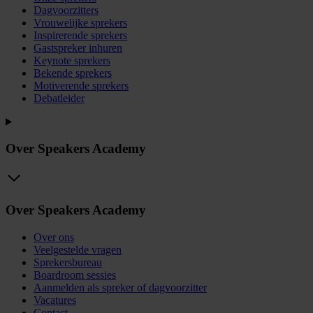
Dagvoorzitters
Vrouwelijke sprekers
Inspirerende sprekers
Gastspreker inhuren
Keynote sprekers
Bekende sprekers
Motiverende sprekers
Debatleider
Over Speakers Academy
Over Speakers Academy
Over ons
Veelgestelde vragen
Sprekersbureau
Boardroom sessies
Aanmelden als spreker of dagvoorzitter
Vacatures
Contact