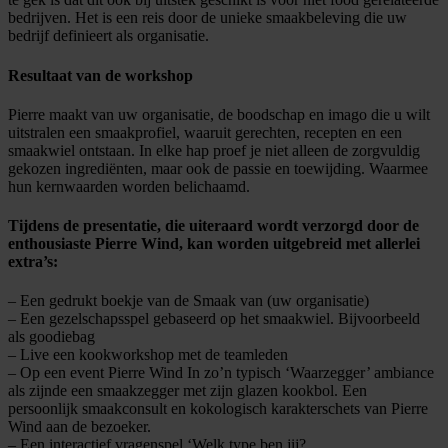
bedrijven. Het is een reis door de unieke smaakbeleving die uw
bedrijf definieert als organisatie.
Resultaat van de workshop
Pierre maakt van uw organisatie, de boodschap en imago die u wilt
uitstralen een smaakprofiel, waaruit gerechten, recepten en een
smaakwiel ontstaan. In elke hap proef je niet alleen de zorgvuldig
gekozen ingrediënten, maar ook de passie en toewijding. Waarmee
hun kernwaarden worden belichaamd.
Tijdens de presentatie, die uiteraard wordt verzorgd door de
enthousiaste Pierre Wind, kan worden uitgebreid met allerlei
extra’s:
– Een gedrukt boekje van de Smaak van (uw organisatie)
– Een gezelschapsspel gebaseerd op het smaakwiel. Bijvoorbeeld
als goodiebag
– Live een kookworkshop met de teamleden
– Op een event Pierre Wind In zo’n typisch ‘Waarzegger’ ambiance
als zijnde een smaakzegger met zijn glazen kookbol. Een
persoonlijk smaakconsult en kokologisch karakterschets van Pierre
Wind aan de bezoeker.
– Een interactief vragenspel ‘Welk type ben jij?