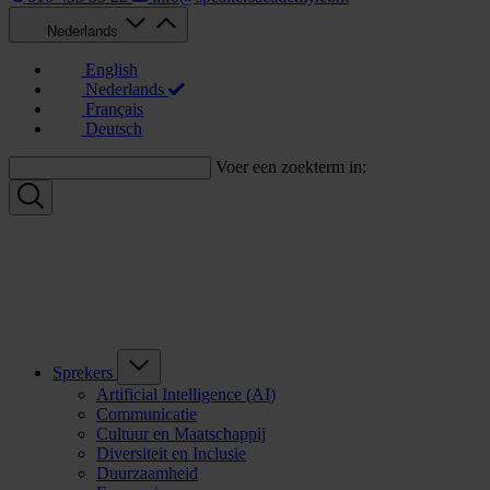
Nederlands
English
Nederlands
Français
Deutsch
Voer een zoekterm in:
Sprekers
Artificial Intelligence (AI)
Communicatie
Cultuur en Maatschappij
Diversiteit en Inclusie
Duurzaamheid