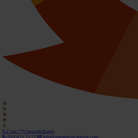
9.2
van 770 beoordelingen
010 433 33 22
info@speakersacademy.com