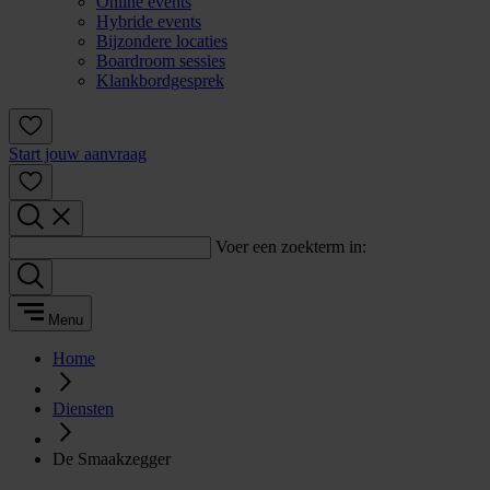
Online events
Hybride events
Bijzondere locaties
Boardroom sessies
Klankbordgesprek
Start jouw aanvraag
Voer een zoekterm in:
Menu
Home
Diensten
De Smaakzegger