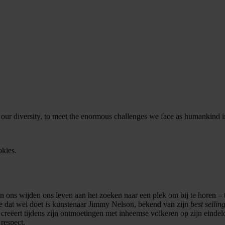
n our diversity, to meet the enormous challenges we face as humankind 
okies.
ons wijden ons leven aan het zoeken naar een plek om bij te horen – t
ie dat wel doet is kunstenaar Jimmy Nelson, bekend van zijn
best sellin
creëert tijdens zijn ontmoetingen met inheemse volkeren op zijn eindel
 respect.