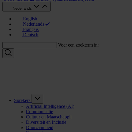
Nederlands
English
Nederlands
Français
Deutsch
Voer een zoekterm in:
Sprekers
Artificial Intelligence (AI)
Communicatie
Cultuur en Maatschappij
Diversiteit en Inclusie
Duurzaamheid