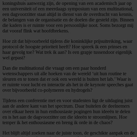
koningshuis aanwezig zijn, de opening van een academisch jaar op
een universiteit of een meerdaags symposium van een multinational,
een dagvoorzitter staat altijd in dienst van de overdracht van kennis,
de belangen van de organisatie en de doelen die gesteld zijn. Binnen
die kaders is er ruimte voor een persoonlijke noot. Soms bezorgt mij
dat vooraf flink wat hoofdbrekens.
Hoe zit dat bijvoorbeeld tijdens die koninklijke prijsuitreiking, waar
protocol de hoogste prioriteit heeft? Hoe spreek ik een prinses en
haar gevolg toe? Wat trek ik aan? Is een grapje tussendoor eigenlijk
wel gepast?
Dan die multinational die vraagt om een paar honderd
wetenschappers uit alle hoeken van de wereld ‘uit hun routine te
sleuren en te tonen dat er ook een wereld is buiten het lab.’ Waar is
er ruimte voor lucht en interactie als het in de keynote speeches gaat
over bijvoorbeeld co-polymeren en hydrogels?
Tijdens een conferentie met en voor studenten ligt de uitdaging juist
aan de andere kant van het spectrum. Daar buitelen de deelnemers
over elkaar heen in hun enthousiaste pogingen hun ideeën te delen
en is het aan de dagvoorzitter om die ideeën te stroomlijnen. Hoe
temper ik het enthousiasme en breng ik orde in de chaos?
Het blijft altijd zoeken naar de juiste toon, de geschikte aanpak en de