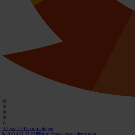
9.2
van 770 beoordelingen
010 433 33 22
info@speakersacademy.com