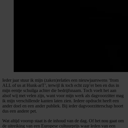
Ieder jaar stuur ik mijn (zaken)relaties een nieuwjaarswens ‘from
ALL of us at Hunk-arT’, terwijl ik toch echt zzp’er ben en dus in
mijn eentje schuilga achter die bedrijfsnaam. Toch voelt het aan
alsof wij met velen zijn, want voor mijn werk als dagvoorzitter mag
ik mijn verschillende kanten laten zien. Iedere opdracht heeft een
ander doel en een ander publiek. Bij ieder dagvoorzitterschap hoort
dus een andere pet.
Wat altijd voorop staat is de inhoud van de dag. Of het nou gaat om
de uitreiking van een Europese cultuurprijs waar leden van een