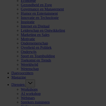
Economie
Gezondheid en Zorg
Governance en Management
Humor en Entertainment
Innovatie en Technologie
Inspiratie
Internet en Digitaal
Leiderschap en Ontwikkeling
Marketing en Sales
Motivatie
Ondernemerschap
Overheid en Politiek
Onderwijs
Sport en Teambuilding
Toekomst en Trends
Wereldwijd
Wetenschap
Dagvoorzitters
Magazine
Diensten
Workshops
AI workshop
Webinars
Sprekers trainingen