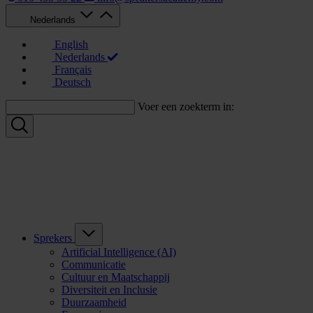
Nederlands
English
Nederlands
Français
Deutsch
Voer een zoekterm in:
Sprekers
Artificial Intelligence (AI)
Communicatie
Cultuur en Maatschappij
Diversiteit en Inclusie
Duurzaamheid