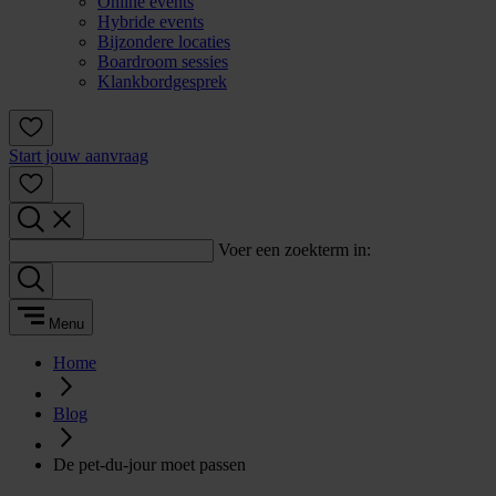
Online events
Hybride events
Bijzondere locaties
Boardroom sessies
Klankbordgesprek
Start jouw aanvraag
Voer een zoekterm in:
Menu
Home
Blog
De pet-du-jour moet passen