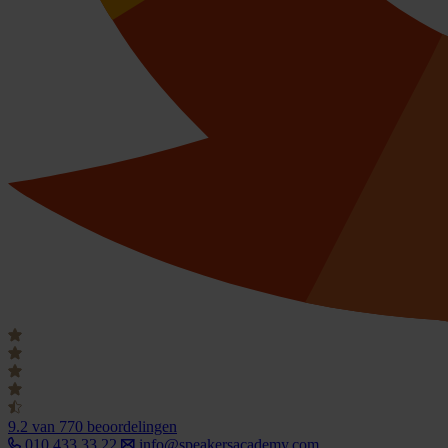
9.2
van 770 beoordelingen
010 433 33 22
info@speakersacademy.com