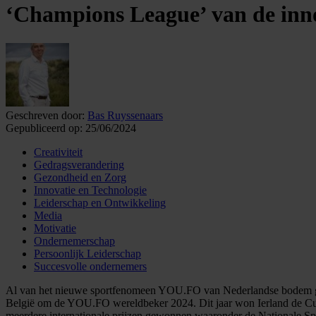
‘Champions League’ van de inn
Geschreven door:
Bas Ruyssenaars
Gepubliceerd op:
25/06/2024
Creativiteit
Gedragsverandering
Gezondheid en Zorg
Innovatie en Technologie
Leiderschap en Ontwikkeling
Media
Motivatie
Ondernemerschap
Persoonlijk Leiderschap
Succesvolle ondernemers
Al van het nieuwe sportfenomeen YOU.FO van Nederlandse bodem geh
België om de YOU.FO wereldbeker 2024. Dit jaar won Ierland de Cup 
meerdere internationale prijzen gewonnen waaronder de Nationale Spor