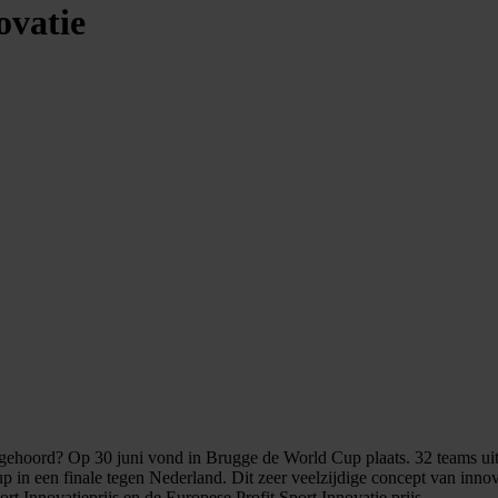
ovatie
oord? Op 30 juni vond in Brugge de World Cup plaats. 32 teams uit 
in een finale tegen Nederland. Dit zeer veelzijdige concept van innov
t Innovatieprijs en de Europese Profit Sport Innovatie prijs.