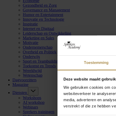
Economie
Gezondheid en Zorg
Governance en Management
Humor en Entertainment
Innovatie en Technologie
Inspiratie
Internet en Digitaal
Leiderschap en Ontwikkeling
Marketing en Sales
Motivatie
Ondernemerschap
Overheid en Politiek
Onderwijs
Sport en Teambuilding
Toestemming
Toekomst en Trends
Wereldwijd
Wetenschap
Deze website maakt gebruik
Dagvoorzitters
Magazine
We gebruiken cookies om cont
Diensten
websiteverkeer te analyseren
Workshops
media, adverteren en analys
AI workshop
verstrekt of die ze hebben v
Webinars
Sprekers trainingen