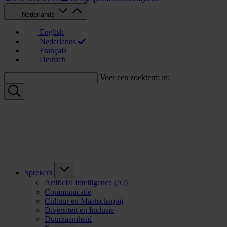
Nederlands
English
Nederlands
Français
Deutsch
Voer een zoekterm in:
Sprekers
Artificial Intelligence (AI)
Communicatie
Cultuur en Maatschappij
Diversiteit en Inclusie
Duurzaamheid