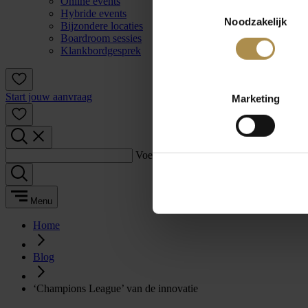
Online events
Toestemmingsselectie
Hybride events
Noodzakelijk
Bijzondere locaties
Boardroom sessies
Klankbordgesprek
Start jouw aanvraag
Marketing
Voer een zoekterm in:
Menu
Home
Blog
‘Champions League’ van de innovatie