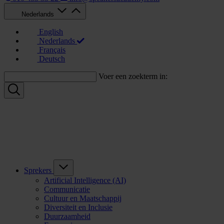
Nederlands
English
Nederlands
Français
Deutsch
Voer een zoekterm in:
Sprekers
Artificial Intelligence (AI)
Communicatie
Cultuur en Maatschappij
Diversiteit en Inclusie
Duurzaamheid