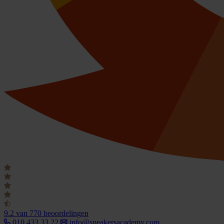
9.2
van 770 beoordelingen
010 433 33 22
info@speakersacademy.com