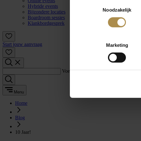
Online events
Toestemmingsselectie
Hybride events
Noodzakelijk
Bijzondere locaties
Boardroom sessies
Klankbordgesprek
Start jouw aanvraag
Marketing
Voer een zoekterm in:
Menu
Home
Blog
10 Jaar!