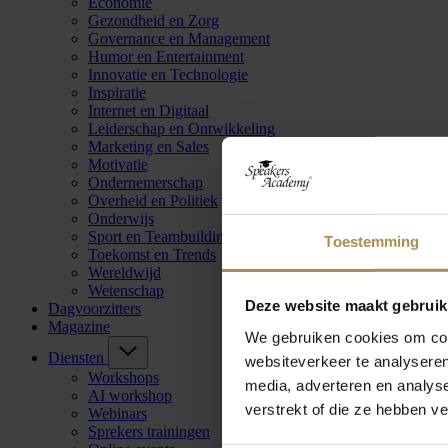
Economie
Gezondheid en Zorg
Governance en Management
Humor en Entertainment
Innovatie en Technologie
Inspiratie
Internet en Digitaal
Leiderschap en Ontwikkeling
Marketing en Sales
Motivatie
Ondernemerschap
Overheid en Politiek
Onderwijs
Sport en Teambuilding
Toestemming
Toekomst en Trends
Wereldwijd
Wetenschap
Deze website maakt gebruik
Dagvoorzitters
Magazine
We gebruiken cookies om cont
Diensten
websiteverkeer te analyseren
Workshops
media, adverteren en analys
AI workshop
verstrekt of die ze hebben v
Webinars
Sprekers trainingen