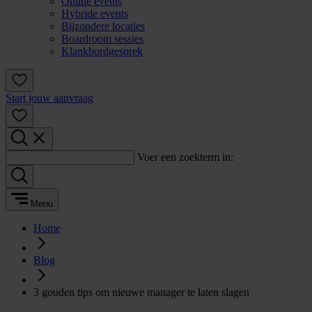
Online events
Hybride events
Bijzondere locaties
Boardroom sessies
Klankbordgesprek
Start jouw aanvraag
Voer een zoekterm in:
Menu
Home
Blog
3 gouden tips om nieuwe manager te laten slagen