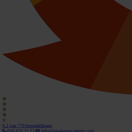
9.2
van 770 beoordelingen
010 433 33 22
info@speakersacademy.com