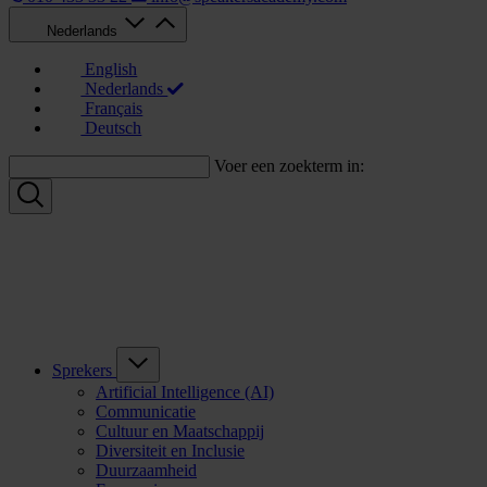
Nederlands
English
Nederlands
Français
Deutsch
Voer een zoekterm in:
Sprekers
Artificial Intelligence (AI)
Communicatie
Cultuur en Maatschappij
Diversiteit en Inclusie
Duurzaamheid