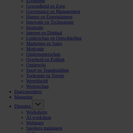
Economie
Gezondheid en Zorg
Governance en Management
Humor en Entertainment
Innovatie en Technologie
Inspiratie
Internet en Digitaal
Leiderschap en Ontwikkeling
Marketing en Sales
Motivatie
Ondernemerschap
Overheid en Politiek
Onderwijs
Sport en Teambuilding
Toekomst en Trends
Wereldwijd
Wetenschap
Dagvoorzitters
Magazine
Diensten
Workshops
AI workshop
Webinars
Sprekers trainingen