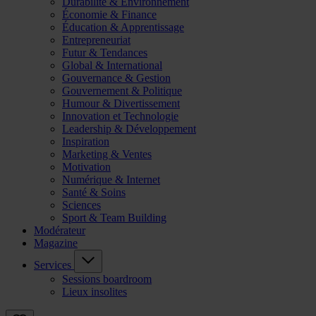
Durabilité & Environnement
Économie & Finance
Éducation & Apprentissage
Entrepreneuriat
Futur & Tendances
Global & International
Gouvernance & Gestion
Gouvernement & Politique
Humour & Divertissement
Innovation et Technologie
Leadership & Développement
Inspiration
Marketing & Ventes
Motivation
Numérique & Internet
Santé & Soins
Sciences
Sport & Team Building
Modérateur
Magazine
Services
Sessions boardroom
Lieux insolites