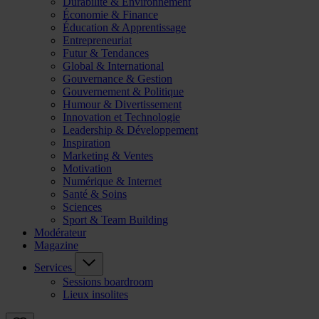
Durabilité & Environnement
Économie & Finance
Éducation & Apprentissage
Entrepreneuriat
Futur & Tendances
Global & International
Gouvernance & Gestion
Gouvernement & Politique
Humour & Divertissement
Innovation et Technologie
Leadership & Développement
Inspiration
Marketing & Ventes
Motivation
Numérique & Internet
Santé & Soins
Sciences
Sport & Team Building
Modérateur
Magazine
Services
Sessions boardroom
Lieux insolites