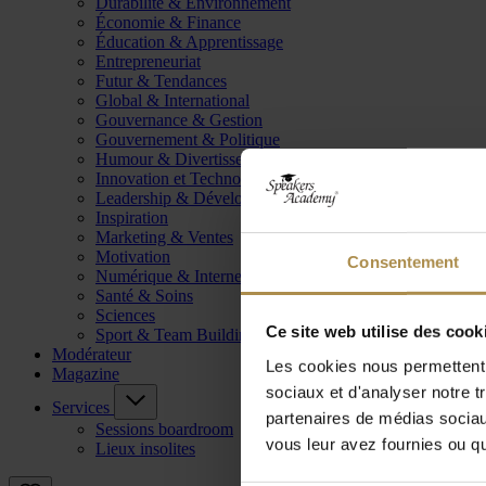
Durabilité & Environnement
Économie & Finance
Éducation & Apprentissage
Entrepreneuriat
Futur & Tendances
Global & International
Gouvernance & Gestion
Gouvernement & Politique
Humour & Divertissement
Innovation et Technologie
Leadership & Développement
Inspiration
Marketing & Ventes
Motivation
Consentement
Numérique & Internet
Santé & Soins
Sciences
Ce site web utilise des cook
Sport & Team Building
Modérateur
Les cookies nous permettent d
Magazine
sociaux et d'analyser notre t
Services
partenaires de médias sociaux
Sessions boardroom
vous leur avez fournies ou qu'
Lieux insolites