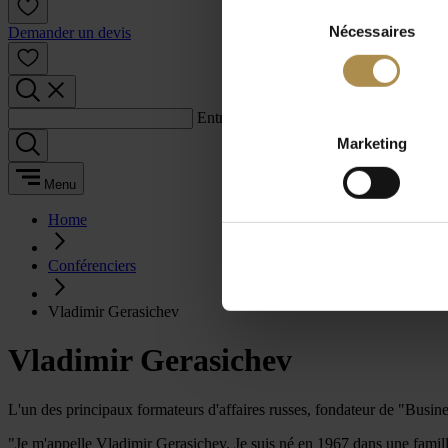
Sélection
Nécessaires
du
Demander un devis
consentement
Entrez un terme de recherche :
Marketing
Menu
Home
Conférenciers
Vladimir Gerasichev
Vladimir Gerasichev
L'un des principaux formateurs d'affaires russes, fondateur de "Busin
"Je m'appelle Vladimir Gerasichev. Je suis né en 1967 dans une famille