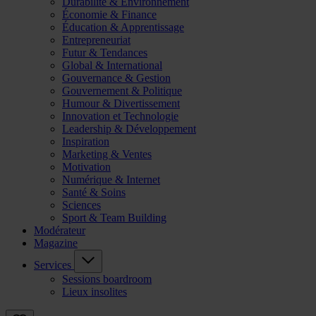
Durabilité & Environnement
Économie & Finance
Éducation & Apprentissage
Entrepreneuriat
Futur & Tendances
Global & International
Gouvernance & Gestion
Gouvernement & Politique
Humour & Divertissement
Innovation et Technologie
Leadership & Développement
Inspiration
Marketing & Ventes
Motivation
Numérique & Internet
Santé & Soins
Sciences
Sport & Team Building
Modérateur
Magazine
Services
Sessions boardroom
Lieux insolites