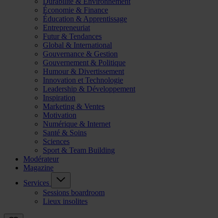
Durabilité & Environnement
Économie & Finance
Éducation & Apprentissage
Entrepreneuriat
Futur & Tendances
Global & International
Gouvernance & Gestion
Gouvernement & Politique
Humour & Divertissement
Innovation et Technologie
Leadership & Développement
Inspiration
Marketing & Ventes
Motivation
Numérique & Internet
Santé & Soins
Sciences
Sport & Team Building
Modérateur
Magazine
Services
Sessions boardroom
Lieux insolites