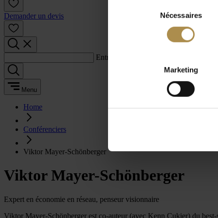
Sélection
Nécessaires
du
Demander un devis
consentement
Entrez un terme de recherche :
Marketing
Menu
Home
Conférenciers
Viktor Mayer-Schönberger
Viktor Mayer-Schönberger
Expert en économie en réseau, penseur visionnaire
Viktor Mayer-Schönberger est co-auteur (avec Kenn Cukier) du best-se