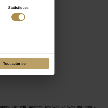
Statistiques
Tout autoriser
 Revolution That Will Transform How We Live, Work and Think. »