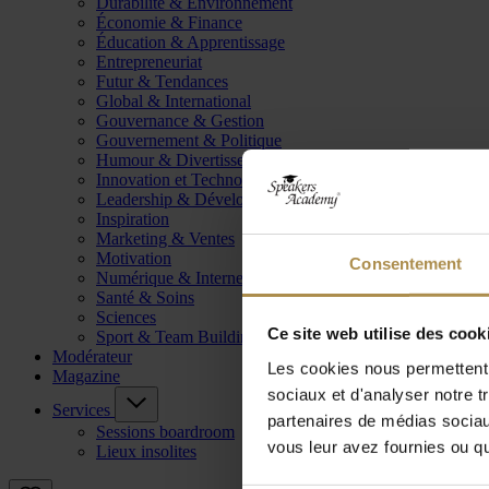
Durabilité & Environnement
Économie & Finance
Éducation & Apprentissage
Entrepreneuriat
Futur & Tendances
Global & International
Gouvernance & Gestion
Gouvernement & Politique
Humour & Divertissement
Innovation et Technologie
Leadership & Développement
Inspiration
Marketing & Ventes
Motivation
Consentement
Numérique & Internet
Santé & Soins
Sciences
Ce site web utilise des cook
Sport & Team Building
Modérateur
Les cookies nous permettent d
Magazine
sociaux et d'analyser notre t
Services
partenaires de médias sociaux
Sessions boardroom
vous leur avez fournies ou qu'
Lieux insolites