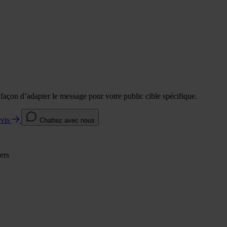
e façon d’adapter le message pour votre public cible spécifique.
evis
Chattez avec nous
ers