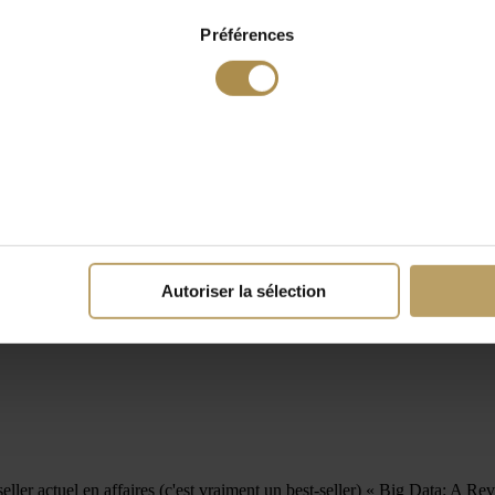
Préférences
Autoriser la sélection
ller actuel en affaires (c'est vraiment un best-seller) « Big Data: A