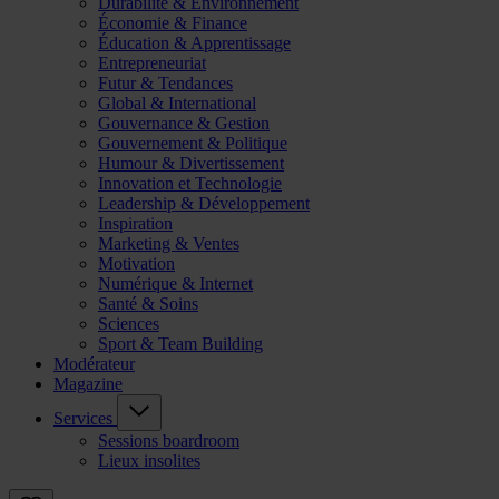
Durabilité & Environnement
Économie & Finance
Éducation & Apprentissage
Entrepreneuriat
Futur & Tendances
Global & International
Gouvernance & Gestion
Gouvernement & Politique
Humour & Divertissement
Innovation et Technologie
Leadership & Développement
Inspiration
Marketing & Ventes
Motivation
Numérique & Internet
Santé & Soins
Sciences
Sport & Team Building
Modérateur
Magazine
Services
Sessions boardroom
Lieux insolites