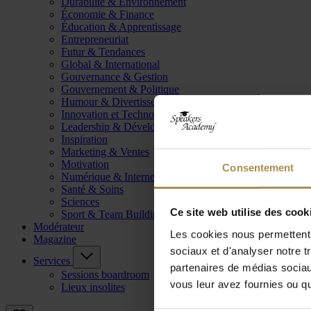
Durabilité & Environnement
Économie & Finance
Éducation & Apprentissage
Entrepreneuriat
Futur & Tendances
Global & International
Gouvernance & Gestion
Gouvernement & Politique
Humour & Divertissement
Innovation et Technologie
Leadership & Développement
Inspiration
Marketing & Ventes
Motivation
Consentement
Numérique & Internet
Santé & Soins
Sciences
Ce site web utilise des cook
Sport & Team Building
Modérateur
Les cookies nous permettent d
Magazine
sociaux et d'analyser notre t
Services
partenaires de médias sociaux
Sessions boardroom
vous leur avez fournies ou qu'
Lieux insolites