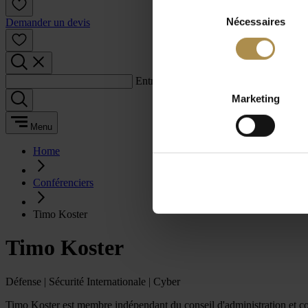
Sélection
Nécessaires
du
Demander un devis
consentement
Entrez un terme de recherche :
Marketing
Menu
Home
Conférenciers
Timo Koster
Timo Koster
Défense | Sécurité Internationale | Cyber
Timo Koster est membre indépendant du conseil d'administration et consei