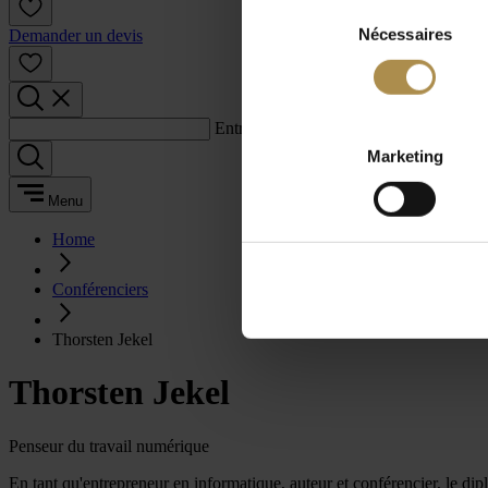
Sélection
Nécessaires
du
Demander un devis
consentement
Entrez un terme de recherche :
Marketing
Menu
Home
Conférenciers
Thorsten Jekel
Thorsten Jekel
Penseur du travail numérique
En tant qu'entrepreneur en informatique, auteur et conférencier, le 