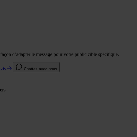
e façon d’adapter le message pour votre public cible spécifique.
evis
Chattez avec nous
ers