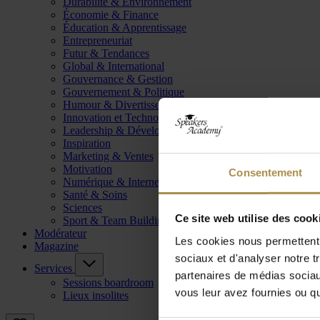
Durabilité & Environnement
Économie & Finance
Éducation & Apprentissage
Entrepreneuriat
Futur & Tendances
Global & International
Gouvernance & Gestion
Gouvernement & Politique
Humour & Divertissement
Innovation et Technologie
Leadership & Développement
Inspiration
Marketing & Ventes
Motivation
Consentement
Numérique & Internet
Santé & Soins
Sciences
Ce site web utilise des cook
Sport & Team Building
Modérateur
Les cookies nous permettent d
Magazine
sociaux et d'analyser notre t
Services
partenaires de médias sociaux
Sessions boardroom
vous leur avez fournies ou qu'
Lieux insolites