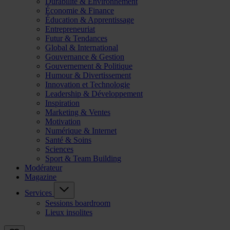
Durabilité & Environnement
Économie & Finance
Éducation & Apprentissage
Entrepreneuriat
Futur & Tendances
Global & International
Gouvernance & Gestion
Gouvernement & Politique
Humour & Divertissement
Innovation et Technologie
Leadership & Développement
Inspiration
Marketing & Ventes
Motivation
Numérique & Internet
Santé & Soins
Sciences
Sport & Team Building
Modérateur
Magazine
Services
Sessions boardroom
Lieux insolites