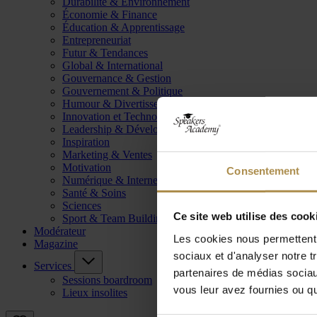
Durabilité & Environnement
Économie & Finance
Éducation & Apprentissage
Entrepreneuriat
Futur & Tendances
Global & International
Gouvernance & Gestion
Gouvernement & Politique
Humour & Divertissement
Innovation et Technologie
Leadership & Développement
Inspiration
Marketing & Ventes
Motivation
Consentement
Numérique & Internet
Santé & Soins
Sciences
Ce site web utilise des cook
Sport & Team Building
Modérateur
Les cookies nous permettent d
Magazine
sociaux et d'analyser notre t
Services
partenaires de médias sociaux
Sessions boardroom
vous leur avez fournies ou qu'
Lieux insolites