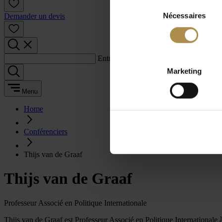
Sélection
Nécessaires
du
Demander un devis
consentement
Entrez un terme de recherche :
Marketing
Menu
Home
Conférenciers
Thijs van de Graaf
Thijs van de Graaf
Professeur Associé en Politique Internationale
Thijs van de Graaf est Professeur Associé en Politique Internationale à