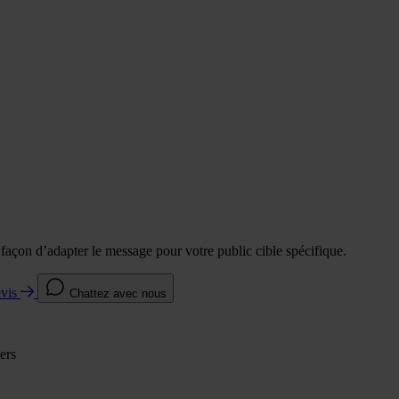
e façon d’adapter le message pour votre public cible spécifique.
evis
Chattez avec nous
ers