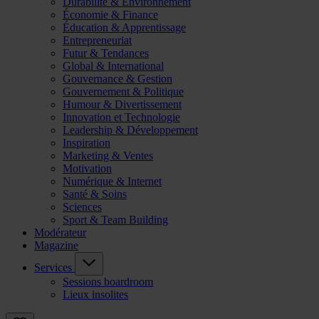
Durabilité & Environnement
Économie & Finance
Éducation & Apprentissage
Entrepreneuriat
Futur & Tendances
Global & International
Gouvernance & Gestion
Gouvernement & Politique
Humour & Divertissement
Innovation et Technologie
Leadership & Développement
Inspiration
Marketing & Ventes
Motivation
Numérique & Internet
Santé & Soins
Sciences
Sport & Team Building
Modérateur
Magazine
Services
Sessions boardroom
Lieux insolites