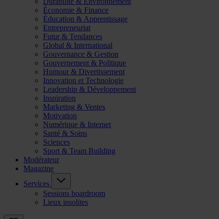
Durabilité & Environnement
Économie & Finance
Éducation & Apprentissage
Entrepreneuriat
Futur & Tendances
Global & International
Gouvernance & Gestion
Gouvernement & Politique
Humour & Divertissement
Innovation et Technologie
Leadership & Développement
Inspiration
Marketing & Ventes
Motivation
Numérique & Internet
Santé & Soins
Sciences
Sport & Team Building
Modérateur
Magazine
Services
Sessions boardroom
Lieux insolites