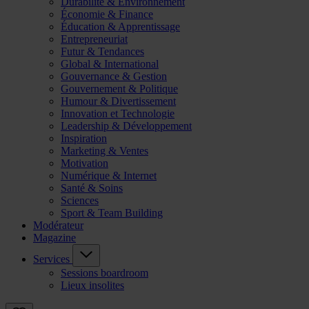
Durabilité & Environnement
Économie & Finance
Éducation & Apprentissage
Entrepreneuriat
Futur & Tendances
Global & International
Gouvernance & Gestion
Gouvernement & Politique
Humour & Divertissement
Innovation et Technologie
Leadership & Développement
Inspiration
Marketing & Ventes
Motivation
Numérique & Internet
Santé & Soins
Sciences
Sport & Team Building
Modérateur
Magazine
Services
Sessions boardroom
Lieux insolites