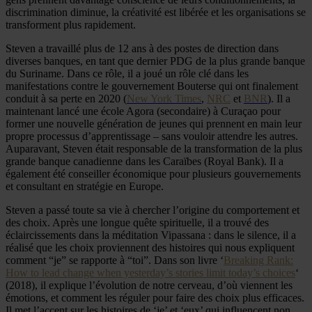
discrimination diminue, la créativité est libérée et les organisations se
transforment plus rapidement.
Steven a travaillé plus de 12 ans à des postes de direction dans
diverses banques, en tant que dernier PDG de la plus grande banque
du Suriname. Dans ce rôle, il a joué un rôle clé dans les
manifestations contre le gouvernement Bouterse qui ont finalement
conduit à sa perte en 2020 (
New York Times
,
NRC
et
BNR
). Il a
maintenant lancé une école Agora (secondaire) à Curaçao pour
former une nouvelle génération de jeunes qui prennent en main leur
propre processus d’apprentissage – sans vouloir attendre les autres.
Auparavant, Steven était responsable de la transformation de la plus
grande banque canadienne dans les Caraïbes (Royal Bank). Il a
également été conseiller économique pour plusieurs gouvernements
et consultant en stratégie en Europe.
Steven a passé toute sa vie à chercher l’origine du comportement et
des choix. Après une longue quête spirituelle, il a trouvé des
éclaircissements dans la méditation Vipassana : dans le silence, il a
réalisé que les choix proviennent des histoires qui nous expliquent
comment “je” se rapporte à “toi”. Dans son livre ‘
Breaking Rank:
How to lead change when yesterday’s stories limit today’s choices
‘
(2018), il explique l’évolution de notre cerveau, d’où viennent les
émotions, et comment les réguler pour faire des choix plus efficaces.
Il met l’accent sur les histoires de ‘je’ et ‘eux’ qui influencent non