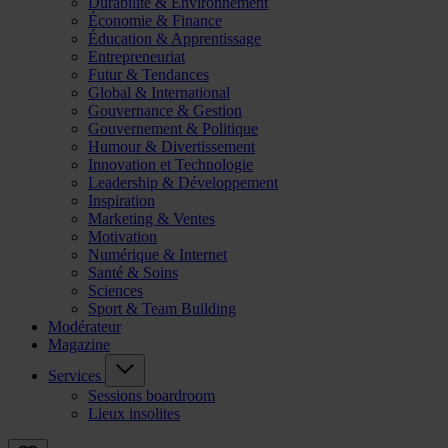
Durabilité & Environnement
Économie & Finance
Éducation & Apprentissage
Entrepreneuriat
Futur & Tendances
Global & International
Gouvernance & Gestion
Gouvernement & Politique
Humour & Divertissement
Innovation et Technologie
Leadership & Développement
Inspiration
Marketing & Ventes
Motivation
Numérique & Internet
Santé & Soins
Sciences
Sport & Team Building
Modérateur
Magazine
Services
Sessions boardroom
Lieux insolites