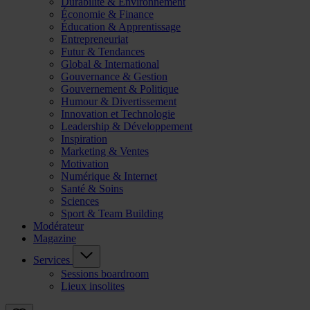
Durabilité & Environnement
Économie & Finance
Éducation & Apprentissage
Entrepreneuriat
Futur & Tendances
Global & International
Gouvernance & Gestion
Gouvernement & Politique
Humour & Divertissement
Innovation et Technologie
Leadership & Développement
Inspiration
Marketing & Ventes
Motivation
Numérique & Internet
Santé & Soins
Sciences
Sport & Team Building
Modérateur
Magazine
Services
Sessions boardroom
Lieux insolites