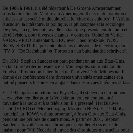
De 1986 à 1991, il a été rédacteur à De Groene Amsterdammer,
sous la direction de Martin van Amerongen. Il a écrit de nombreux
articles sur la société multiculturelle, le ‘choc des cultures’, l’‘Affaire
Rushdie’, la littérature, la politique, la philosophie et la sociologie.
De plus, il a également travaillé en tant que présentateur de radio et
de télévision, pour diverses chaînes, y compris ‘Ophef en Vertier’
VARA, VPRO Buitenland, KRO avec Theo Stokkink, NOS,
IKON et RVU. Il a présenté plusieurs émissions de télévision, dont
`TV 3`, `De Rechtbank` et `Portretten van buitenlandse schrijvers`.
En 1991, Stephan Sanders est parti pendant un an aux États-Unis,
en tant que ‘writer in residence’ à Minneapolis, sur invitation du
Fonds de Production Littéraire et de l’Université du Minnesota. Il a
donné des conférences dans diverses universités américaines et a
publié plusieurs histoires en anglais dans des revues littéraires là-bas.
En 1992, après son retour aux Pays-Bas, il est devenu chroniqueur
et essayiste régulier pour la Volkskrant, tout en continuant à
travailler à la radio et à la télévision. Il a présenté `Het Blauwe
Licht` (VPRO) et `Met het oog op Morgen` (NOS). En 1994, il a
participé au `IOWA writing program`, à Iowa City aux États-Unis,
pendant une période de quatre mois. À partir de 2001, Stephan
Sanders a travaillé comme chroniqueur régulier et essayiste de la
maison pour `Vrij Nederland`, avec des chroniques mensuelles pour