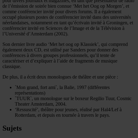
pour divers journaux et magazines, en tant que présentateur de radio
de l’émission de soirée bien connue ‘Met het Oog op Morgen’, et
comme conférencier invité pour divers forums. Il a également
occupé plusieurs postes de conférencier invité dans des universités
néerlandaises, notamment en tant qu’écrivain invité à Groningen, et
conférencier invité en Sciences de l’Image et de la Télévision à
l’Université d’Amsterdam (2002).
Son dernier livre audio ‘Met het oog op Klassiek’, qui comprend
également deux CD, est utilisé par Sanders pour donner des
conférences à divers groupes professionnels, qu’il tente de
caractériser et d’expliquer à l’aide de fragments de musique
classique.
De plus, il a écrit deux monologues de théâtre et une pièce :
`Mon grand, fort ami`, la Balie, 1997 (différentes
représentations)
`TUUR`, un monologue sur le boxeur Regilio Tuur, Cosmic
Theater Amsterdam, 2004.
‘Ressuscité’, théâtre pour jeunes, réalisé par Hal4/Lef à
Rotterdam, et depuis en tournée à travers le pays.
Sujets