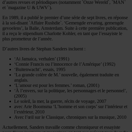
d’autres revues et périodiques (notamment `Onze Wereld`, `MAN`
et `magazine U & UWV`).
En 1989, il a publié le premier d’une série de sept livres, en réponse
à la soi-disant `Affaire Rushdie`. ‘Gemengde ervaring, gemengde
gevoelens’, la Balie, Amsterdam. Suite à cette première publication,
il a reçu le stipendium Charlotte Kohler, en tant que l’essayiste le
plus prometteur de l’année.
D’autres livres de Stephan Sanders incluent :
‘Ai Jamaica, verhalen’ (1991)
‘Connie Francis ou l’innocence de l’Amérique’ (1992)
‘Buitenwacht’, essais, 1995
‘La grande colère de M.’ nouvelle, également traduite en
anglais.
‘L’amour est pour les femmes.’ roman, (2001)
‘À l’envers, sur la politique, les personnages et le personnel’,
(2005)
Le soleil, la mer, la guerre, récits de voyage, 2007
avec Arie Boomsma ‘L’homme et son corps’ sur l’intérieur et
l’extérieur, 2010
Avec l’œil sur le Classique, chroniques sur la musique, 2010
Actuellement, Sanders travaille comme chroniqueur et essayiste