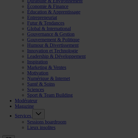
Durabilité & Environnement
Économie & Finance
Éducation & Apprentissage
Entrepreneuriat
Futur & Tendances
Global & International
Gouvernance & Gestion
Gouvernement & Politique
Humour & Divertissement
Innovation et Technologie
Leadership & Développement
Inspiration
Marketing & Ventes
Motivation
Numérique & Internet
Santé & Soins
Sciences
Sport & Team Building
Modérateur
Magazine
Services
Sessions boardroom
Lieux insolites