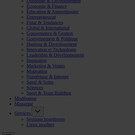
Durabilité & Environnement
Économie & Finance
Éducation & Apprentissage
Entrepreneuriat
Futur & Tendances
Global & International
Gouvernance & Gestion
Gouvernement & Politique
Humour & Divertissement
Innovation et Technologie
Leadership & Développement
Inspiration
Marketing & Ventes
Motivation
Numérique & Internet
Santé & Soins
Sciences
Sport & Team Building
Modérateur
Magazine
Services
Sessions boardroom
Lieux insolites