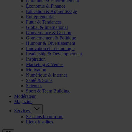
Durabilité & Environnement
Économie & Finance
Éducation & Apprentissage
Entrepreneuriat
Futur & Tendances
Global & International
Gouvernance & Gestion
Gouvernement & Politique
Humour & Divertissement
Innovation et Technologie
Leadership & Développement
Inspiration
Marketing & Ventes
Motivation
Numérique & Internet
Santé & Soins
Sciences
Sport & Team Building
Modérateur
Magazine
Services
Sessions boardroom
Lieux insolites