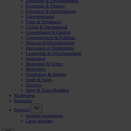
Durabilité & Environnement
Économie & Finance
Éducation & Apprentissage
Entrepreneuriat
Futur & Tendances
Global & International
Gouvernance & Gestion
Gouvernement & Politique
Humour & Divertissement
Innovation et Technologie
Leadership & Développement
Inspiration
Marketing & Ventes
Motivation
Numérique & Internet
Santé & Soins
Sciences
Sport & Team Building
Modérateur
Magazine
Services
Sessions boardroom
Lieux insolites