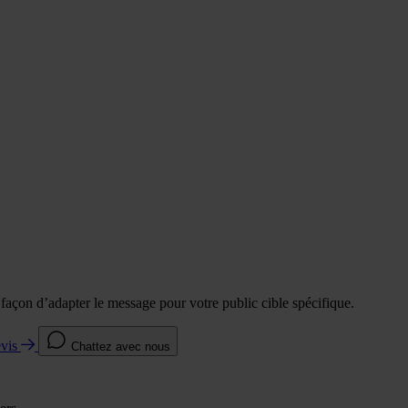
e façon d’adapter le message pour votre public cible spécifique.
evis
Chattez avec nous