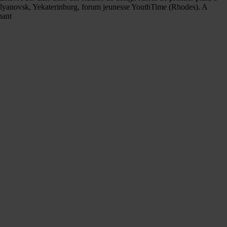
s à Ulyanovsk, Yekaterinburg, forum jeunesse YouthTime (Rhodes). A
nant