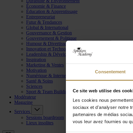
Durabilité & Environnement
Économie & Finance
Éducation & Apprentissage
Entrepreneuriat
Futur & Tendances
Global & International
Gouvernance & Gestion
Gouvernement & Politique
Humour & Divertissement
Innovation et Technologie
Leadership & Développement
Inspiration
Marketing & Ventes
Motivation
Consentement
Numérique & Internet
Santé & Soins
Sciences
Ce site web utilise des cook
Sport & Team Building
Modérateur
Les cookies nous permettent d
Magazine
sociaux et d'analyser notre t
Services
partenaires de médias sociaux
Sessions boardroom
vous leur avez fournies ou qu'
Lieux insolites