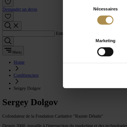
Sélection
Nécessaires
du
Demander un devis
consentement
Entrez un terme de recherche :
Marketing
Menu
Home
Conférenciers
Sergey Dolgov
Sergey Dolgov
Cofondateur de la Fondation Caritative "Raznie Détails"
Depuis 2000, travaille à l'intersection du marketing et des technologi