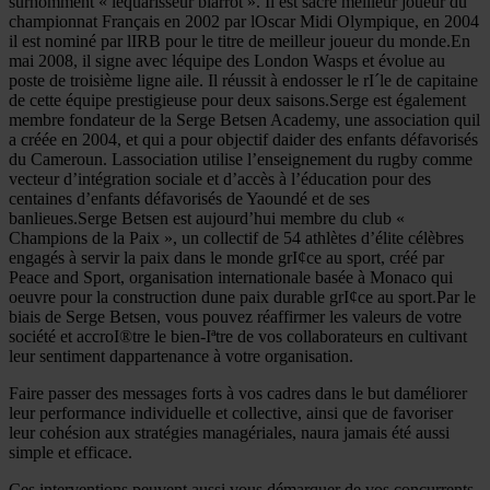
surnomment « léquarisseur biarrot ». Il est sacré meilleur joueur du
championnat Français en 2002 par lOscar Midi Olympique, en 2004
il est nominé par lIRB pour le titre de meilleur joueur du monde.En
mai 2008, il signe avec léquipe des London Wasps et évolue au
poste de troisième ligne aile. Il réussit à endosser le rI´le de capitaine
de cette équipe prestigieuse pour deux saisons.Serge est également
membre fondateur de la Serge Betsen Academy, une association quil
a créée en 2004, et qui a pour objectif daider des enfants défavorisés
du Cameroun. Lassociation utilise l’enseignement du rugby comme
vecteur d’intégration sociale et d’accès à l’éducation pour des
centaines d’enfants défavorisés de Yaoundé et de ses
banlieues.Serge Betsen est aujourd’hui membre du club «
Champions de la Paix », un collectif de 54 athlètes d’élite célèbres
engagés à servir la paix dans le monde grI¢ce au sport, créé par
Peace and Sport, organisation internationale basée à Monaco qui
oeuvre pour la construction dune paix durable grI¢ce au sport.Par le
biais de Serge Betsen, vous pouvez réaffirmer les valeurs de votre
société et accroI®tre le bien-Iªtre de vos collaborateurs en cultivant
leur sentiment dappartenance à votre organisation.
Faire passer des messages forts à vos cadres dans le but daméliorer
leur performance individuelle et collective, ainsi que de favoriser
leur cohésion aux stratégies managériales, naura jamais été aussi
simple et efficace.
Ces interventions peuvent aussi vous démarquer de vos concurrents