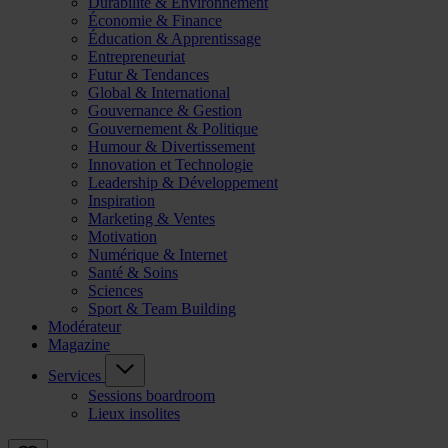
Durabilité & Environnement
Économie & Finance
Éducation & Apprentissage
Entrepreneuriat
Futur & Tendances
Global & International
Gouvernance & Gestion
Gouvernement & Politique
Humour & Divertissement
Innovation et Technologie
Leadership & Développement
Inspiration
Marketing & Ventes
Motivation
Numérique & Internet
Santé & Soins
Sciences
Sport & Team Building
Modérateur
Magazine
Services
Sessions boardroom
Lieux insolites