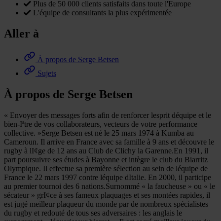
Plus de 50 000 clients satisfaits dans toute l'Europe
L'équipe de consultants la plus expérimentée
Aller à
À propos de Serge Betsen
Sujets
À propos de Serge Betsen
« Envoyer des messages forts afin de renforcer lesprit déquipe et le
bien-Iªtre de vos collaborateurs, vecteurs de votre performance
collective. »Serge Betsen est né le 25 mars 1974 à Kumba au
Cameroun. Il arrive en France avec sa famille à 9 ans et découvre le
rugby à lI¢ge de 12 ans au Club de Clichy la Garenne.En 1991, il
part poursuivre ses études à Bayonne et intègre le club du Biarritz
Olympique. Il effectue sa première sélection au sein de léquipe de
France le 22 mars 1997 contre léquipe dItalie. En 2000, il participe
au premier tournoi des 6 nations.Surnommé « la faucheuse » ou « le
sécateur » grI¢ce à ses fameux plaquages et ses montées rapides, il
est jugé meilleur plaqueur du monde par de nombreux spécialistes
du rugby et redouté de tous ses adversaires : les anglais le