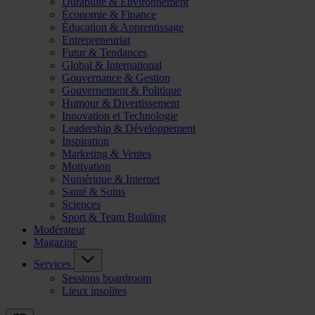
Durabilité & Environnement
Économie & Finance
Éducation & Apprentissage
Entrepreneuriat
Futur & Tendances
Global & International
Gouvernance & Gestion
Gouvernement & Politique
Humour & Divertissement
Innovation et Technologie
Leadership & Développement
Inspiration
Marketing & Ventes
Motivation
Numérique & Internet
Santé & Soins
Sciences
Sport & Team Building
Modérateur
Magazine
Services
Sessions boardroom
Lieux insolites