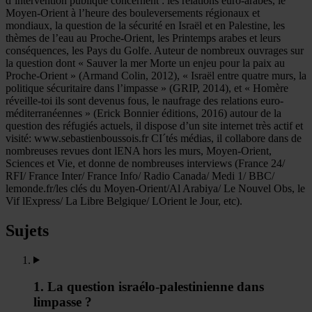
d’intervention publique concernent : les relations euro-arabes, le
Moyen-Orient à l’heure des bouleversements régionaux et
mondiaux, la question de la sécurité en Israël et en Palestine, les
thèmes de l’eau au Proche-Orient, les Printemps arabes et leurs
conséquences, les Pays du Golfe. Auteur de nombreux ouvrages sur
la question dont « Sauver la mer Morte un enjeu pour la paix au
Proche-Orient » (Armand Colin, 2012), « Israël entre quatre murs, la
politique sécuritaire dans l’impasse » (GRIP, 2014), et « Homère
réveille-toi ils sont devenus fous, le naufrage des relations euro-
méditerranéennes » (Erick Bonnier éditions, 2016) autour de la
question des réfugiés actuels, il dispose d’un site internet très actif et
visité: www.sebastienboussois.fr CI´tés médias, il collabore dans de
nombreuses revues dont lENA hors les murs, Moyen-Orient,
Sciences et Vie, et donne de nombreuses interviews (France 24/
RFI/ France Inter/ France Info/ Radio Canada/ Medi 1/ BBC/
lemonde.fr/les clés du Moyen-Orient/Al Arabiya/ Le Nouvel Obs, le
Vif lExpress/ La Libre Belgique/ LOrient le Jour, etc).
Sujets
1. La question israélo-palestinienne dans
limpasse ?