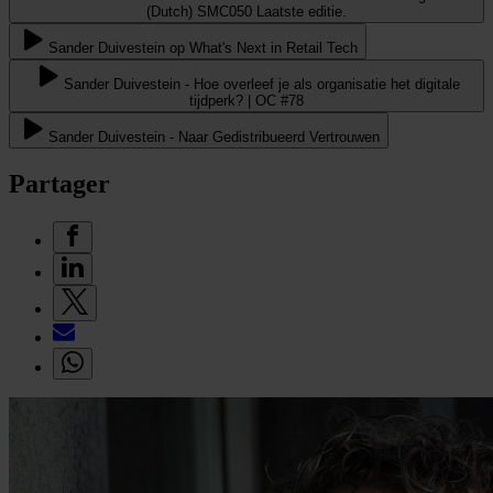
(Dutch) SMC050 Laatste editie.
Sander Duivestein op What's Next in Retail Tech
Sander Duivestein - Hoe overleef je als organisatie het digitale
tijdperk? | OC #78
Sander Duivestein - Naar Gedistribueerd Vertrouwen
Partager