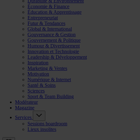
Durabilité & Environnement
Économie & Finance
Éducation & Apprentissage
Entrepreneuriat
Futur & Tendances
Global & International
Gouvernance & Gestion
Gouvernement & Politique
Humour & Divertissement
Innovation et Technologie
Leadership & Développement
Inspiration
Marketing & Ventes
Motivation
Numérique & Internet
Santé & Soins
Sciences
Sport & Team Building
Modérateur
Magazine
Services
Sessions boardroom
Lieux insolites