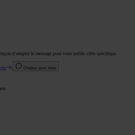
e façon d’adapter le message pour votre public cible spécifique.
evis
Chattez avec nous
ers