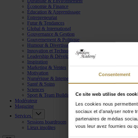
Durabilité & Environnement
Économie & Finance
Éducation & Apprentissage
Entrepreneuriat
Futur & Tendances
Global & International
Gouvernance & Gestion
Gouvernement & Politique
Humour & Divertissement
Innovation et Technologie
Leadership & Développement
Inspiration
Marketing & Ventes
Motivation
Consentement
Numérique & Internet
Santé & Soins
Sciences
Ce site web utilise des cook
Sport & Team Building
Modérateur
Les cookies nous permettent d
Magazine
sociaux et d'analyser notre t
Services
partenaires de médias sociaux
Sessions boardroom
vous leur avez fournies ou qu'
Lieux insolites