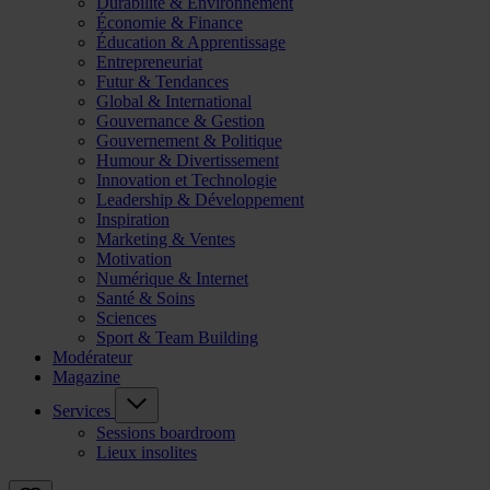
Durabilité & Environnement
Économie & Finance
Éducation & Apprentissage
Entrepreneuriat
Futur & Tendances
Global & International
Gouvernance & Gestion
Gouvernement & Politique
Humour & Divertissement
Innovation et Technologie
Leadership & Développement
Inspiration
Marketing & Ventes
Motivation
Numérique & Internet
Santé & Soins
Sciences
Sport & Team Building
Modérateur
Magazine
Services
Sessions boardroom
Lieux insolites