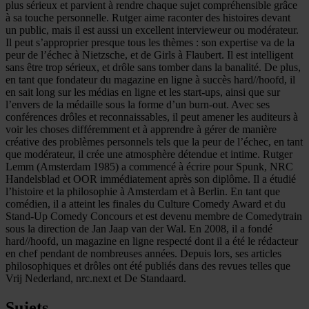
plus sérieux et parvient à rendre chaque sujet compréhensible grâce
à sa touche personnelle. Rutger aime raconter des histoires devant
un public, mais il est aussi un excellent intervieweur ou modérateur.
Il peut s’approprier presque tous les thèmes : son expertise va de la
peur de l’échec à Nietzsche, et de Girls à Flaubert. Il est intelligent
sans être trop sérieux, et drôle sans tomber dans la banalité. De plus,
en tant que fondateur du magazine en ligne à succès hard//hoofd, il
en sait long sur les médias en ligne et les start-ups, ainsi que sur
l’envers de la médaille sous la forme d’un burn-out. Avec ses
conférences drôles et reconnaissables, il peut amener les auditeurs à
voir les choses différemment et à apprendre à gérer de manière
créative des problèmes personnels tels que la peur de l’échec, en tant
que modérateur, il crée une atmosphère détendue et intime. Rutger
Lemm (Amsterdam 1985) a commencé à écrire pour Spunk, NRC
Handelsblad et OOR immédiatement après son diplôme. Il a étudié
l’histoire et la philosophie à Amsterdam et à Berlin. En tant que
comédien, il a atteint les finales du Culture Comedy Award et du
Stand-Up Comedy Concours et est devenu membre de Comedytrain
sous la direction de Jan Jaap van der Wal. En 2008, il a fondé
hard//hoofd, un magazine en ligne respecté dont il a été le rédacteur
en chef pendant de nombreuses années. Depuis lors, ses articles
philosophiques et drôles ont été publiés dans des revues telles que
Vrij Nederland, nrc.next et De Standaard.
Sujets