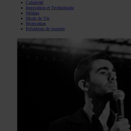
Créativité
Innovation et Technologie
Médias
Mode de Vie
Motivation
Présidents de journée