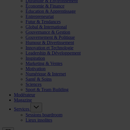
Durabilité & Environnement
Économie & Finance
Éducation & Apprentissage
Entrepreneuriat
Futur & Tendances
Global & International
Gouvernance & Gestion
Gouvernement & Politique
Humour & Divertissement
Innovation et Technologie
Leadership & Développement
Inspiration
Marketing & Ventes
Motivation
Numérique & Internet
Santé & Soins
Sciences
Sport & Team Building
Modérateur
Magazine
Services
Sessions boardroom
Lieux insolites