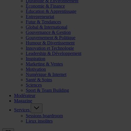
Durabilité & Environnement
Économie & Finance
Éducation & Apprentissage
Entrepreneuriat
Futur & Tendances
Global & International
Gouvernance & Gestion
Gouvernement & Politique
Humour & Divertissement
Innovation et Technologie
Leadership & Développement
Inspiration
Marketing & Ventes
Motivation
Numérique & Internet
Santé & Soins
Sciences
Sport & Team Building
Modérateur
Magazine
Services
Sessions boardroom
Lieux insolites